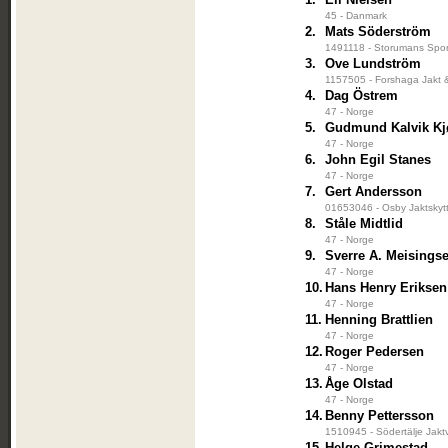
45 - Danmark
2.
Mats Söderström
1491118 - Storumans Spor
3.
Ove Lundström
1157505 - Forshaga Jakt &
4.
Dag Östrem
47 - Norge
5.
Gudmund Kalvik Kj
47 - Norge
6.
John Egil Stanes
47 - Norge
7.
Gert Andersson
01653046 - Osby Jaktskyt
8.
Ståle Midtlid
47 - Norge
9.
Sverre A. Meisings
47 - Norge
10.
Hans Henry Eriksen
47 - Norge
11.
Henning Brattlien
47 - Norge
12.
Roger Pedersen
47 - Norge
13.
Åge Olstad
47 - Norge
14.
Benny Pettersson
1510945 - Södertälje Jakt
15.
Helge Grimestad