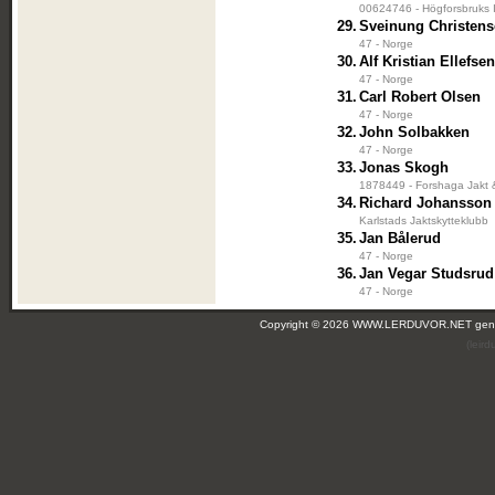
00624746 - Högforsbruks I
29.
Sveinung Christen
47 - Norge
30.
Alf Kristian Ellefsen
47 - Norge
31.
Carl Robert Olsen
47 - Norge
32.
John Solbakken
47 - Norge
33.
Jonas Skogh
1878449 - Forshaga Jakt 
34.
Richard Johansson
Karlstads Jaktskytteklubb
35.
Jan Bålerud
47 - Norge
36.
Jan Vegar Studsrud
47 - Norge
Copyright © 2026 WWW.LERDUVOR.NET ge
(leir