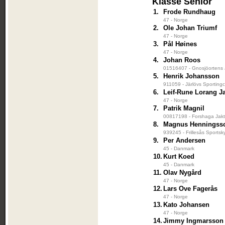
Klasse Senior
1.
Frode Rundhaug
47 - Norge
2.
Ole Johan Triumf
47 - Norge
3.
Pål Høines
47 - Norge
4.
Johan Roos
01516407 - Gnosjöortens 
5.
Henrik Johansson
911059 - Järlövs Sportingc
6.
Leif-Rune Lorang J
47 - Norge
7.
Patrik Magnil
00817198 - Forshaga Jakt
8.
Magnus Henningss
939245 - Frillesås Sportsk
9.
Per Andersen
45 - Danmark
10.
Kurt Koed
45 - Danmark
11.
Olav Nygård
47 - Norge
12.
Lars Ove Fagerås
47 - Norge
13.
Kato Johansen
47 - Norge
14.
Jimmy Ingmarsson