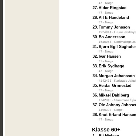
47 - Norge
27.
Vidar Ringstad
47 - Norge
28.
Alf E Handeland
47 - Norge
29.
Tommy Jonsson
1924014 - Grums Jaktskyt
30.
Bo Andersson
1546064 - Nordmalings Jak
31.
Bjørn Egil Saghole
47 - Norge
32.
Ivar Hansen
47 - Norge
33.
Erik Sydbøge
47 - Norge
34.
Morgan Johansson
4142451 - Karlstads Jakts
35.
Reidar Grimestad
47 - Norge
36.
Mikael Dahlberg
1742313 - Storumans Spor
37.
Ole Johnny Johnse
1495303 - Norge
38.
Knut Erland Hanse
47 - Norge
Klasse 60+
1.
Eli Nielsen