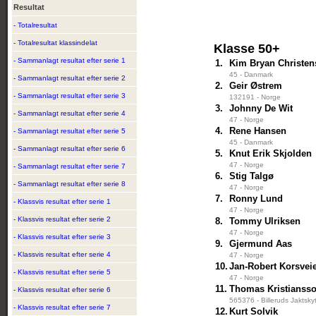
Resultat
- Totalresultat
- Totalresultat klassindelat
Klasse 50+
- Sammanlagt resultat efter serie 1
1.
Kim Bryan Christen
45 - Danmark
- Sammanlagt resultat efter serie 2
2.
Geir Østrem
- Sammanlagt resultat efter serie 3
132191 - Norge
3.
Johnny De Wit
- Sammanlagt resultat efter serie 4
47 - Norge
4.
Rene Hansen
- Sammanlagt resultat efter serie 5
45 - Danmark
- Sammanlagt resultat efter serie 6
5.
Knut Erik Skjolden
47 - Norge
- Sammanlagt resultat efter serie 7
6.
Stig Talgø
- Sammanlagt resultat efter serie 8
47 - Norge
7.
Ronny Lund
- Klassvis resultat efter serie 1
47 - Norge
- Klassvis resultat efter serie 2
8.
Tommy Ulriksen
47 - Norge
- Klassvis resultat efter serie 3
9.
Gjermund Aas
- Klassvis resultat efter serie 4
47 - Norge
10.
Jan-Robert Korsvei
- Klassvis resultat efter serie 5
47 - Norge
11.
Thomas Kristianss
- Klassvis resultat efter serie 6
565376 - Billeruds Jaktsky
- Klassvis resultat efter serie 7
12.
Kurt Solvik