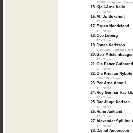
111603 - Caprinus Sportin
15.
Kjell-Arne Kello
47 - Norge
16.
Alf Jr. Buksholt
47 - Norge
17.
Espen Noddeland
47 - Norge
18.
Ove Løberg
47 - Norge
19.
Jonas Karlsson
01980694 - Forshaga Jakt
20.
Geir Milsteinhauge
47 - Norge
21.
Ole Petter Gulbran
47 - Norge
22.
Ole Kristian Nybøle
6354350 - Norge
23.
Per Arne Ånonli
47 - Norge
24.
Roy Gunnar Havikh
47 - Norge
25.
Dag-Hugo Karlsen
47 - Norge
26.
Rune Aukland
47 - Norge
27.
Alexander Spilling
47 - Norge
28.
Daniel Andersson