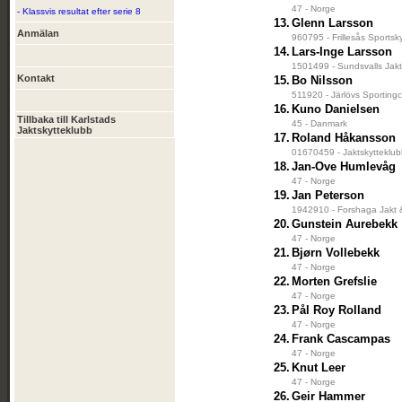
47 - Norge
- Klassvis resultat efter serie 8
13.
Glenn Larsson
Anmälan
960795 - Frillesås Sportsk
14.
Lars-Inge Larsson
1501499 - Sundsvalls Jakt
Kontakt
15.
Bo Nilsson
511920 - Järlövs Sportingc
16.
Kuno Danielsen
Tillbaka till Karlstads
45 - Danmark
Jaktskytteklubb
17.
Roland Håkansson
01670459 - Jaktskytteklu
18.
Jan-Ove Humlevåg
47 - Norge
19.
Jan Peterson
1942910 - Forshaga Jakt 
20.
Gunstein Aurebekk
47 - Norge
21.
Bjørn Vollebekk
47 - Norge
22.
Morten Grefslie
47 - Norge
23.
Pål Roy Rolland
47 - Norge
24.
Frank Cascampas
47 - Norge
25.
Knut Leer
47 - Norge
26.
Geir Hammer