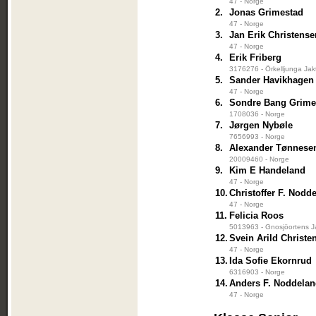
47 - Norge
2.
Jonas Grimestad
47 - Norge
3.
Jan Erik Christense
47 - Norge
4.
Erik Friberg
3176276 - Örkelljunga Jak
5.
Sander Havikhagen
47 - Norge
6.
Sondre Bang Grime
1708036 - Norge
7.
Jørgen Nybøle
7656993 - Norge
8.
Alexander Tønnese
20009460 - Norge
9.
Kim E Handeland
47 - Norge
10.
Christoffer F. Nodd
47 - Norge
11.
Felicia Roos
5013963 - Gnosjöortens J
12.
Svein Arild Christe
47 - Norge
13.
Ida Sofie Ekornrud
6316903 - Norge
14.
Anders F. Noddela
47 - Norge