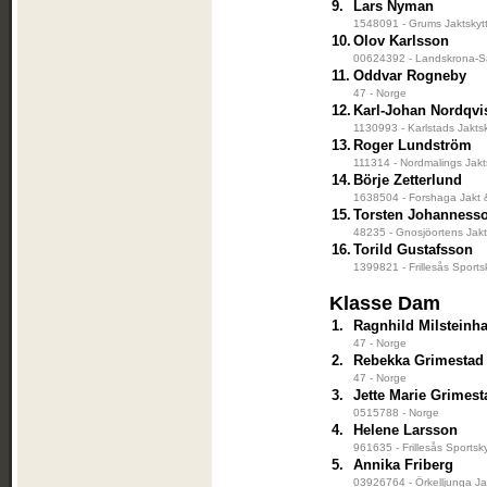
9.
Lars Nyman
1548091 - Grums Jaktskyt
10.
Olov Karlsson
00624392 - Landskrona-Sa
11.
Oddvar Rogneby
47 - Norge
12.
Karl-Johan Nordqvi
1130993 - Karlstads Jakts
13.
Roger Lundström
111314 - Nordmalings Jakt
14.
Börje Zetterlund
1638504 - Forshaga Jakt 
15.
Torsten Johanness
48235 - Gnosjöortens Jakt
16.
Torild Gustafsson
1399821 - Frillesås Sports
Klasse Dam
1.
Ragnhild Milsteinh
47 - Norge
2.
Rebekka Grimestad
47 - Norge
3.
Jette Marie Grimest
0515788 - Norge
4.
Helene Larsson
961635 - Frillesås Sportsk
5.
Annika Friberg
03926764 - Örkelljunga Ja