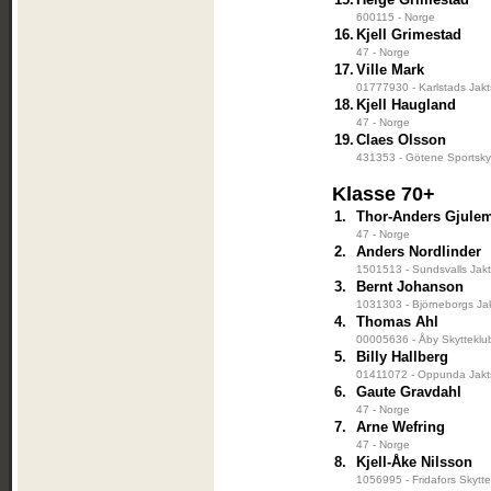
600115 - Norge
16.
Kjell Grimestad
47 - Norge
17.
Ville Mark
01777930 - Karlstads Jakt
18.
Kjell Haugland
47 - Norge
19.
Claes Olsson
431353 - Götene Sportsky
Klasse 70+
1.
Thor-Anders Gjule
47 - Norge
2.
Anders Nordlinder
1501513 - Sundsvalls Jakt
3.
Bernt Johanson
1031303 - Björneborgs Jak
4.
Thomas Ahl
00005636 - Åby Skytteklu
5.
Billy Hallberg
01411072 - Oppunda Jakts
6.
Gaute Gravdahl
47 - Norge
7.
Arne Wefring
47 - Norge
8.
Kjell-Åke Nilsson
1056995 - Fridafors Skytt