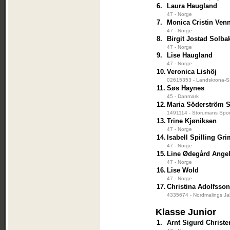
6.
Laura Haugland
47 - Norge
7.
Monica Cristin Ven
47 - Norge
8.
Birgit Jostad Solba
47 - Norge
9.
Lise Haugland
47 - Norge
10.
Veronica Lishöj
02615353 - Landskrona-Sa
11.
Søs Haynes
45 - Danmark
12.
Maria Söderström S
1491114 - Storumans Spor
13.
Trine Kjøniksen
47 - Norge
14.
Isabell Spilling Gr
47 - Norge
15.
Line Ødegård Angel
47 - Norge
16.
Lise Wold
47 - Norge
17.
Christina Adolfsson
4335674 - Nordmalings Jak
Klasse Junior
1.
Arnt Sigurd Christ