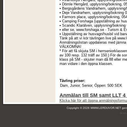
• Dömle Herrgård, upplysning/bokning, 
• Bergsgårdens Vandrarhem, upplysning/
• Deje Vandrarhem, upplysning/bokning 
• Farmors place, upplysning/bokning, 05
• Camping Forshaga (uppställning av hus
• Scandic Klarälven, upplysning/bokning
• eller se, www.forshaga.se - Turism & 
• Uppställning av husvagn/husbil vid ba
Tänk på att vi kör tävlingen live på www.
Anmälningslistan uppdateras med jämna 
VÄLKOMNA!
* För att få skjuta SM i herrseniorklasse
av 100 resp. 132 träff av 150.) För de som
klass på SM - skjuter man då 88 eller me
man vidare i den öppna klassen.
Tävling priser:
Dam, Junior, Senior, Öppen:
500 SEK
Anmälan till SM samt LLT 4 (
Klicka här för att öppna anmälningsformul
Copyright © 2026 WWW.LERDUVOR.NET ge
(leir