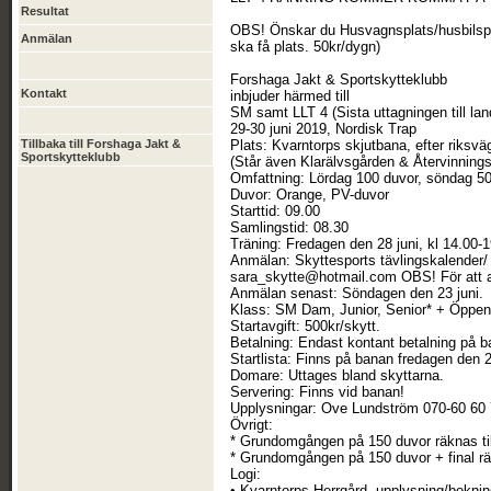
Resultat
OBS! Önskar du Husvagnsplats/husbilsplats
Anmälan
ska få plats. 50kr/dygn)
Forshaga Jakt & Sportskytteklubb
Kontakt
inbjuder härmed till
SM samt LLT 4 (Sista uttagningen till lan
29-30 juni 2019, Nordisk Trap
Tillbaka till Forshaga Jakt &
Plats: Kvarntorps skjutbana, efter riksv
Sportskytteklubb
(Står även Klarälvsgården & Återvinningsc
Omfattning: Lördag 100 duvor, söndag 50 
Duvor: Orange, PV-duvor
Starttid: 09.00
Samlingstid: 08.30
Träning: Fredagen den 28 juni, kl 14.00-
Anmälan: Skyttesports tävlingskalender/
sara_skytte@hotmail.com OBS! För att an
Anmälan senast: Söndagen den 23 juni.
Klass: SM Dam, Junior, Senior* + Öppen k
Startavgift: 500kr/skytt.
Betalning: Endast kontant betalning på b
Startlista: Finns på banan fredagen den 2
Domare: Uttages bland skyttarna.
Servering: Finns vid banan!
Upplysningar: Ove Lundström 070-60 60
Övrigt:
* Grundomgången på 150 duvor räknas till
* Grundomgången på 150 duvor + final rä
Logi:
• Kvarntorps Herrgård, upplysning/bokni