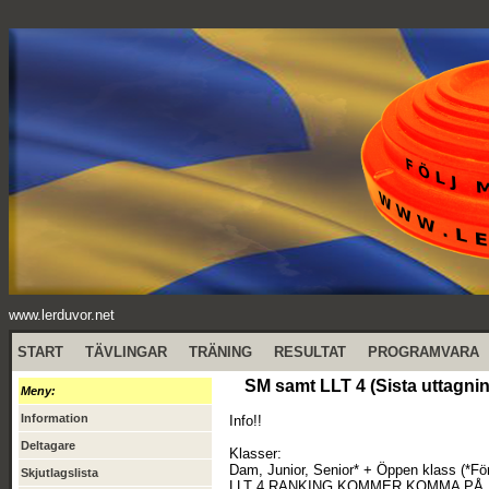
www.lerduvor.net
START
TÄVLINGAR
TRÄNING
RESULTAT
PROGRAMVARA
SM samt LLT 4 (Sista uttagnin
Meny:
Information
Info!!
Deltagare
Klasser:
Dam, Junior, Senior* + Öppen klass (*För
Skjutlagslista
LLT 4 RANKING KOMMER KOMMA PÅ EN 