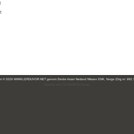
r
r
ght © 2026 WWW.LERDUVOR.NET genom
Sindre Asser Netland Nilssen ENK, Norge (Org.nr: 992 
(leirdue-web-76c49c557b-2xvxg)