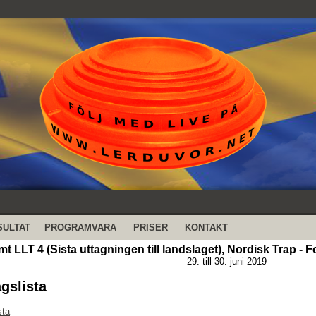
SULTAT
PROGRAMVARA
PRISER
KONTAKT
t LLT 4 (Sista uttagningen till landslaget), Nordisk Trap -
29. till 30. juni 2019
agslista
sta