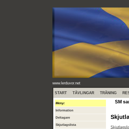
www.lerduvor.net
START
TÄVLINGAR
TRÄNING
RE
SM sam
Meny:
Information
Skjutl
Deltagare
Skjutlagslista
Skjutlagsli