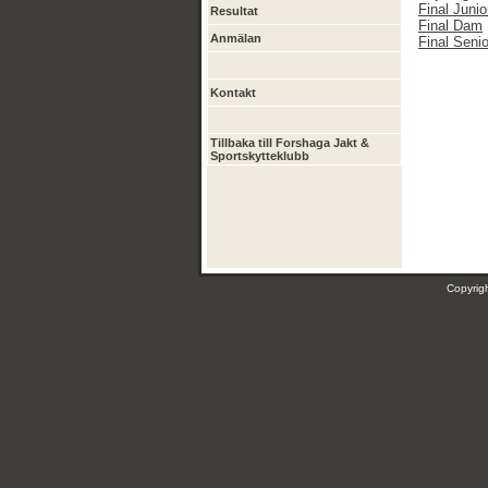
Final Junio
Resultat
Final Dam
Anmälan
Final Senio
Kontakt
Tillbaka till Forshaga Jakt &
Sportskytteklubb
Copyri