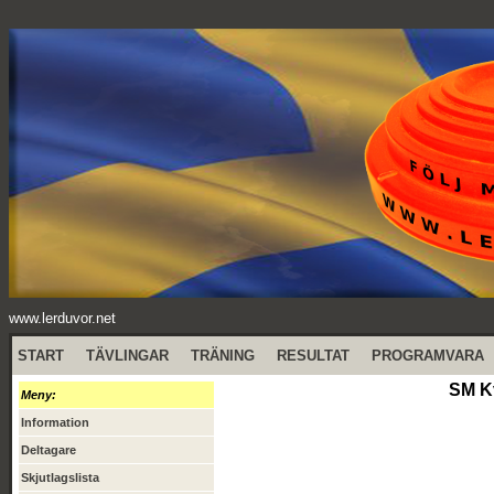
www.lerduvor.net
START
TÄVLINGAR
TRÄNING
RESULTAT
PROGRAMVARA
SM Kv
Meny:
Information
Deltagare
Skjutlagslista