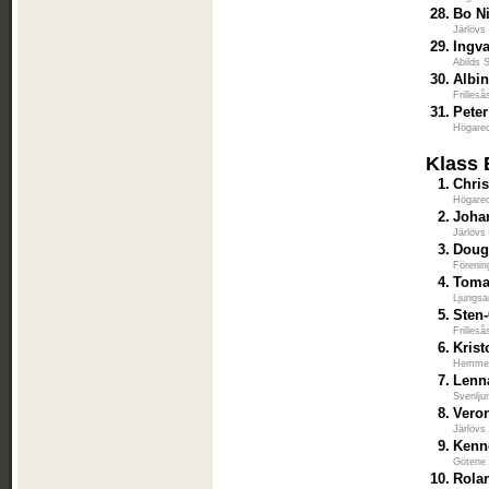
28.
Bo N
Järlövs
29.
Ingv
Abilds 
30.
Albi
Frilles
31.
Peter
Högared
Klass 
1.
Chri
Högared
2.
Joha
Järlövs
3.
Doug
Förenin
4.
Toma
Ljungsa
5.
Sten-
Frilles
6.
Krist
Hemmes
7.
Lenn
Svenlju
8.
Veron
Järlövs
9.
Kenn
Götene 
10.
Rola