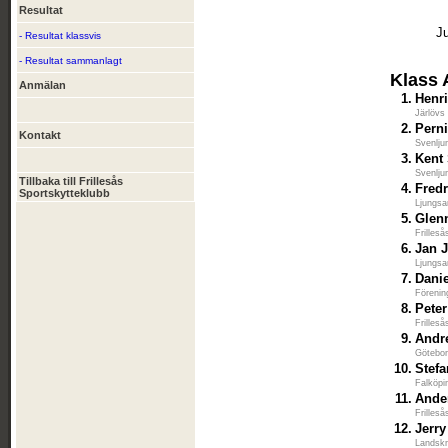
Resultat
J
- Resultat klassvis
- Resultat sammanlagt
Klass 
Anmälan
1.
Henr
Järlövs
2.
Perni
Kontakt
Svenlju
3.
Kent
Svenlju
Tillbaka till Frillesås
4.
Fred
Sportskytteklubb
Ljungsa
5.
Glen
Frilles
6.
Jan 
Ljungsa
7.
Dani
Förenin
8.
Pete
Frilles
9.
Andr
Götebor
10.
Stef
Falköpi
11.
Ande
Frilles
12.
Jerry
Landskr