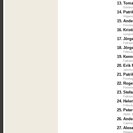
13.
Toma
Götebor
14.
Patr
Högared
15.
Ande
Förenin
16.
Krist
Ljungsa
17.
Jörg
Falköpi
18.
Jörg
Frilles
19.
Kenn
Falköpi
20.
Erik 
Jaktsky
21.
Patri
Forshag
22.
Roge
Förenin
23.
Stef
Falköpi
24.
Hele
Frilles
25.
Peter
Abilds 
26.
Ande
Caprinu
27.
Alex
Högared