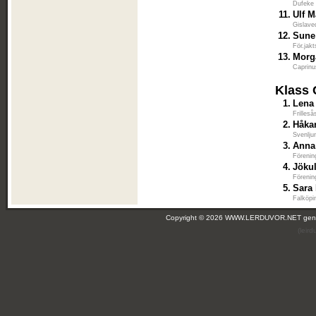
Dufeke 
11.
Ulf 
Gislave
12.
Sune
För.jakt
13.
Morg
Caprinu
Klass 
1.
Lena
Frilles
2.
Håka
Svenlju
3.
Anna
Förenin
4.
Jöku
Förenin
5.
Sara
Falköpi
Copyright © 2026 WWW.LERDUVOR.NET ge
(leir