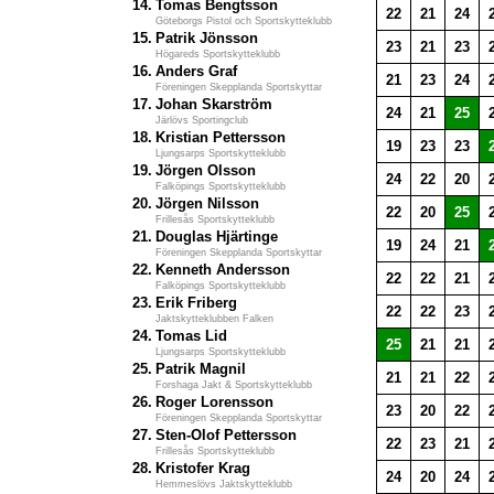
14.
Tomas Bengtsson
22
21
24
Göteborgs Pistol och Sportskytteklubb
15.
Patrik Jönsson
23
21
23
Högareds Sportskytteklubb
16.
Anders Graf
21
23
24
Föreningen Skepplanda Sportskyttar
17.
Johan Skarström
24
21
25
Järlövs Sportingclub
18.
Kristian Pettersson
19
23
23
Ljungsarps Sportskytteklubb
19.
Jörgen Olsson
24
22
20
Falköpings Sportskytteklubb
20.
Jörgen Nilsson
22
20
25
Frillesås Sportskytteklubb
21.
Douglas Hjärtinge
19
24
21
Föreningen Skepplanda Sportskyttar
22.
Kenneth Andersson
22
22
21
Falköpings Sportskytteklubb
23.
Erik Friberg
22
22
23
Jaktskytteklubben Falken
24.
Tomas Lid
25
21
21
Ljungsarps Sportskytteklubb
25.
Patrik Magnil
21
21
22
Forshaga Jakt & Sportskytteklubb
26.
Roger Lorensson
23
20
22
Föreningen Skepplanda Sportskyttar
27.
Sten-Olof Pettersson
22
23
21
Frillesås Sportskytteklubb
28.
Kristofer Krag
24
20
24
Hemmeslövs Jaktskytteklubb