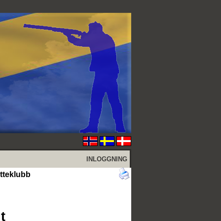
INLOGGNING
ytteklubb
t