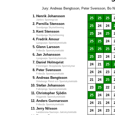
Jury: Andreas Bengtsson, Peter Svensson, Bo N
1.
Henrik Johansson
25
25
25
Järlövs Sportingclub
2.
Pernilla Stensson
25
24
24
Svenljunga Skytteförening
3.
Kent Stensson
25
24
25
Svenljunga Skytteförening
4.
Fredrik Amour
25
25
24
Ljungsarps Sportskytteklubb
5.
Glenn Larsson
25
25
25
Frillesås Sportskytteklubb
6.
Jan Johansson
25
23
24
Ljungsarps Sportskytteklubb
7.
Daniel Holmqvist
24
21
25
Föreningen Skepplanda Sportskyttar
8.
Peter Svensson
24
24
23
Frillesås Sportskytteklubb
9.
Andreas Bengtsson
21
24
25
Göteborgs Pistol och Sportskytteklubb
10.
Stefan Johansson
23
25
22
Falköpings Sportskytteklubb
11.
Christopher Sjödin
25
24
24
Högareds Sportskytteklubb
12.
Anders Gunnarsson
24
21
24
Frillesås Sportskytteklubb
13.
Jerry Nilsson
24
24
23
Landskrona-Saxtorps Jaktskytteklubb