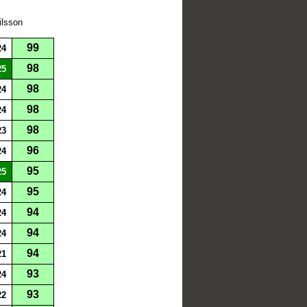
ilsson
99
24
98
25
98
24
98
24
98
23
96
24
95
25
95
24
94
24
94
24
94
21
93
24
93
22