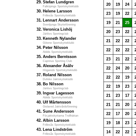
29.
Stefan Lundgren
20
19
24
Falköpings Sportskytteklubb
30.
Helene Larsson
23
19
22
Frillesås Sportskytteklubb
31.
Lennart Andersson
19
21
25
Svenljunga Skytteförening
32.
Veronica Lishöj
20
23
22
Järlövs Sportingclub
33.
Kenneth Nylander
21
22
22
Götene Sportskytteklubb
34.
Peter Nilsson
22
22
22
Abilds Sportskytteklubb
35.
Anders Berntsson
23
21
22
Caprinus Sporting Club
36.
Alexander Åsälv
22
24
20
Högareds Sportskytteklubb
37.
Roland Nilsson
22
22
19
Dufeke Jaktskytteklubb
38.
Bo Nilsson
22
19
23
Järlövs Sportingclub
39.
Ingvar Lagesson
21
23
17
Abilds Sportskytteklubb
40.
Ulf Mårtensson
21
21
20
Gislaved Jaktvårdsförening
41.
Sune Andersson
22
17
20
För.jaktskyttarna Trollhättan
42.
Albin Larsson
19
18
23
Frillesås Sportskytteklubb
43.
Lena Lindström
14
22
22
Frillesås Sportskytteklubb