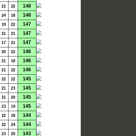
148
21
22
148
24
18
147
19
22
147
21
21
147
17
21
146
20
22
146
21
18
146
21
22
145
22
22
145
21
23
145
21
20
145
23
19
144
22
18
144
22
24
143
23
20