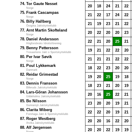
74.
Tor Gaute Nesset
20
18
24
21
22
Norge
75.
Frank Cascampas
21
22
17
24
22
Norge
76.
Billy Hallberg
21
19
23
21
22
Östgöta Jaktskytteklubb
77.
Arnt Martin Skofteland
20
22
20
20
23
Norge
78.
Daniel Andersson
22
21
20
25
21
Högforsbruks Idrottsförening
79.
Benny Pettersson
19
21
22
22
20
Trosaortens Jakt o Sportskytteklubb
80.
Per Ivar Søvik
21
21
21
22
22
Norge
81.
Poul Lykkemark
18
22
23
20
20
Danmark
82.
Reidar Grimestad
19
20
25
19
18
Norge
83.
Dennis Fransson
18
23
21
20
19
Billeruds Jaktskytteklubb
84.
Lars-Göran Johansson
20
16
25
22
21
Uddeholms Jaktskytteklubb
85.
Bo Nilsson
23
20
20
19
21
Gunnarsjö Jaktskytteklubb
86.
Clarita Wiberg
22
22
20
19
21
Forshaga Jakt & Sportskytteklubb
87.
Roger Westberg
20
20
16
22
20
Arvika Jaktskytteklubb
88.
Alf Jørgensen
20
20
22
19
19
Norge