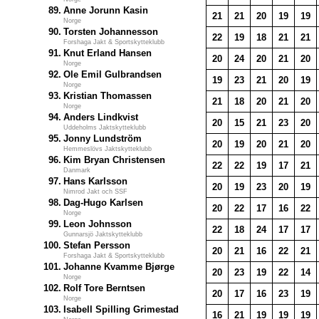
89.
Anne Jorunn Kasin
21
21
20
19
19
Norge
90.
Torsten Johannesson
22
19
18
21
21
Forshaga Jakt & Sportskytteklubb
91.
Knut Erland Hansen
20
24
20
21
20
Norge
92.
Ole Emil Gulbrandsen
19
23
21
20
19
Norge
93.
Kristian Thomassen
21
18
20
21
20
Norge
94.
Anders Lindkvist
20
15
21
23
20
Uddeholms Jaktskytteklubb
95.
Jonny Lundström
20
19
20
21
20
Hemmeslövs Jaktskytteklubb
96.
Kim Bryan Christensen
22
22
19
17
21
Danmark
97.
Hans Karlsson
20
19
23
20
19
Nimrod Jakt och SSF
98.
Dag-Hugo Karlsen
20
22
17
16
22
Norge
99.
Leon Johnsson
22
18
24
17
17
Gunnarsjö Jaktskytteklubb
100.
Stefan Persson
20
21
16
22
21
Forshaga Jakt & Sportskytteklubb
101.
Johanne Kvamme Bjørge
20
23
19
22
14
Norge
102.
Rolf Tore Berntsen
20
17
16
23
19
Norge
103.
Isabell Spilling Grimestad
16
21
19
19
19