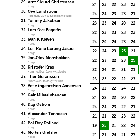
29.
Arnt Sigurd Christensen
24
23
22
23
23
Norge
30.
Ove Lundström
24
24
23
23
21
Forshaga Jakt & Sportskytteklubb
31.
Tommy Jakobsen
23
23
24
20
22
Norge
32.
Lars Ove Fagerås
22
23
23
23
23
Norge
33.
Ivan K Kleven
24
20
24
23
24
Norge
34.
Leif-Rune Lorang Jasper
22
24
23
25
21
Norge
35.
Jan-Olav Monsbakken
22
23
22
23
25
Norge
36.
Kristofer Krag
22
24
21
21
21
Hemmeslövs Jaktskytteklubb
37.
Thor Göransson
23
22
22
22
23
Sundsvalls Jaktskytteklubb
38.
Vetle ingebretsen Aanensen
24
22
22
24
21
Norge
39.
Geir Milsteinhaugen
24
22
22
20
22
Norge
40.
Dag Östrem
24
24
23
22
21
Norge
41.
Alexander Tønnesen
21
21
22
23
22
Norge
42.
Pål Roy Rolland
19
25
21
22
24
Norge
43.
Morten Grefslie
21
21
24
21
23
Norge