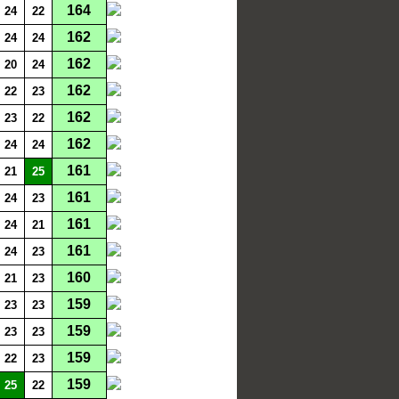
164
24
22
162
24
24
162
20
24
162
22
23
162
23
22
162
24
24
161
21
25
161
24
23
161
24
21
161
24
23
160
21
23
159
23
23
159
23
23
159
22
23
159
25
22