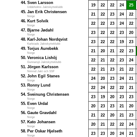
44.
Sven Larsson
19
22
22
24
25
Uddeholms Jaktskytteklubb
45.
Jan Erik Christensen
21
22
23
24
22
Norge
46.
Kurt Solvik
22
22
23
24
22
Norge
47.
Bjarne Jødahl
23
22
22
23
20
Norge
48.
Karl-Johan Nordqvist
23
22
22
19
23
Karlstads Jaktskytteklubb
49.
Torjus Aurebekk
21
20
21
22
23
Norge
50.
Veronica Lishöj
22
21
22
23
24
Gunnarsjö Jaktskytteklubb
51.
Jörgen Karlsson
22
21
23
21
22
Nimrod Jakt och SSF
52.
John Egil Stanes
24
20
23
24
21
Norge
53.
Ronny Lund
22
24
22
22
21
Norge
54.
Sveinung Christensen
23
19
20
23
23
Norge
55.
Even Urdal
20
23
23
21
20
Norge
56.
Gaute Gravdahl
21
22
20
21
23
Norge
57.
Kato Johansen
20
21
22
22
24
Norge
58.
Per Oskar Hjelseth
23
23
20
24
21
Norge