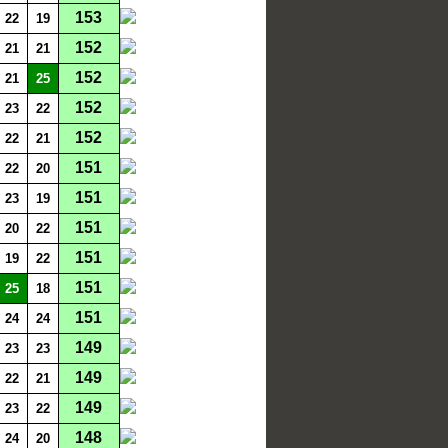
153
22
19
152
21
21
152
21
25
152
23
22
152
22
21
151
22
20
151
23
19
151
20
22
151
19
22
151
25
18
151
24
24
149
23
23
149
22
21
149
23
22
148
24
20