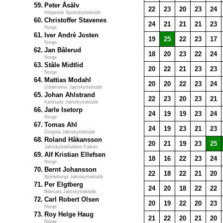
59.
Peter Åsälv
22
23
20
23
24
Högareds Sportskytteklubb
60.
Christoffer Stavenes
24
21
21
21
23
Norge
61.
Iver Andrè Josten
19
25
22
23
17
Norge
62.
Jan Bålerud
18
20
23
22
24
Norge
63.
Ståle Midtlid
20
22
21
23
23
Norge
64.
Mattias Modahl
20
20
22
23
24
Uddeholms Jaktskytteklubb
65.
Johan Ahlstrand
22
23
20
23
21
Karlstads Jaktskytteklubb
66.
Jarle Isetorp
24
19
19
23
24
Norge
67.
Tomas Ahl
24
19
23
21
23
Östgöta Jaktskytteklubb
68.
Roland Håkansson
20
21
19
23
25
Jaktskytteklubben Falken
69.
Alf Kristian Ellefsen
18
16
22
23
24
Norge
70.
Bernt Johansson
22
18
22
21
20
Björneborgs Jaktskytteklubb
71.
Per Elgtberg
24
20
18
22
22
Billeruds Jaktskytteklubb
72.
Carl Robert Olsen
20
19
22
20
23
Norge
73.
Roy Helge Haug
21
22
20
21
20
Norge