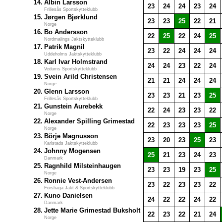
14.
Albin Larsson
23
24
24
23
24
Frillesås Sportskytteklubb
15.
Jørgen Bjørklund
23
23
25
22
21
Norge
16.
Bo Andersson
22
25
22
24
25
Nordmalings Jaktskytteklubb
17.
Patrik Magnil
23
22
24
24
24
Uddeholms Jaktskytteklubb
18.
Karl Ivar Holmstrand
24
24
23
22
24
Vedums Sportskytteklubb
19.
Svein Arild Christensen
21
21
24
24
24
Norge
20.
Glenn Larsson
23
23
21
23
25
Frillesås Sportskytteklubb
21.
Gunstein Aurebekk
22
24
23
23
22
Norge
22.
Alexander Spilling Grimestad
22
23
23
23
25
Norge
23.
Börje Magnusson
23
20
23
25
23
Karlstads Jaktskytteklubb
24.
Johnny Mogensen
25
21
23
24
23
Danmark
25.
Ragnhild Milsteinhaugen
23
23
19
23
25
Norge
26.
Ronnie Vest-Andersen
23
22
23
23
22
Forshaga Jakt & Sportskytteklubb
27.
Kuno Danielsen
24
22
22
24
22
Danmark
28.
Jette Marie Grimestad Buksholt
22
23
22
21
24
Norge