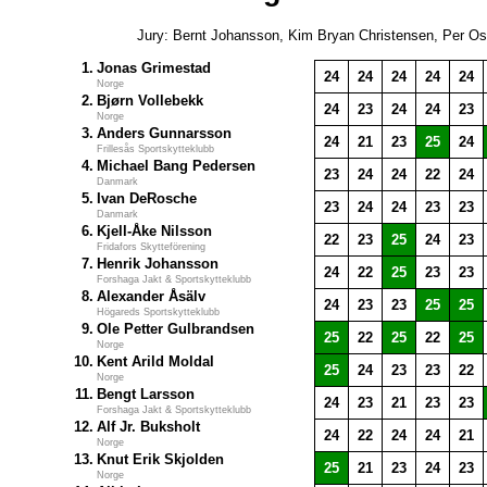
Jury: Bernt Johansson, Kim Bryan Christensen, Per Os
1.
Jonas Grimestad
24
24
24
24
24
Norge
2.
Bjørn Vollebekk
24
23
24
24
23
Norge
3.
Anders Gunnarsson
24
21
23
25
24
Frillesås Sportskytteklubb
4.
Michael Bang Pedersen
23
24
24
22
24
Danmark
5.
Ivan DeRosche
23
24
24
23
23
Danmark
6.
Kjell-Åke Nilsson
22
23
25
24
23
Fridafors Skytteförening
7.
Henrik Johansson
24
22
25
23
23
Forshaga Jakt & Sportskytteklubb
8.
Alexander Åsälv
24
23
23
25
25
Högareds Sportskytteklubb
9.
Ole Petter Gulbrandsen
25
22
25
22
25
Norge
10.
Kent Arild Moldal
25
24
23
23
22
Norge
11.
Bengt Larsson
24
23
21
23
23
Forshaga Jakt & Sportskytteklubb
12.
Alf Jr. Buksholt
24
22
24
24
21
Norge
13.
Knut Erik Skjolden
25
21
23
24
23
Norge