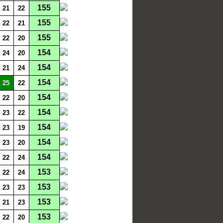
155
21
22
155
22
21
155
22
20
154
24
20
154
21
24
154
25
22
154
22
20
154
23
22
154
23
19
154
23
20
154
22
24
153
22
24
153
23
23
153
21
23
153
22
20