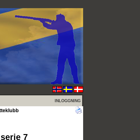
INLOGGNING
tteklubb
serie 7