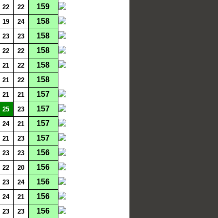
159
22
22
158
19
24
158
23
23
158
22
22
158
21
22
158
21
22
157
21
21
157
25
23
157
24
21
157
21
23
156
23
23
156
22
20
156
23
24
156
24
21
156
23
23