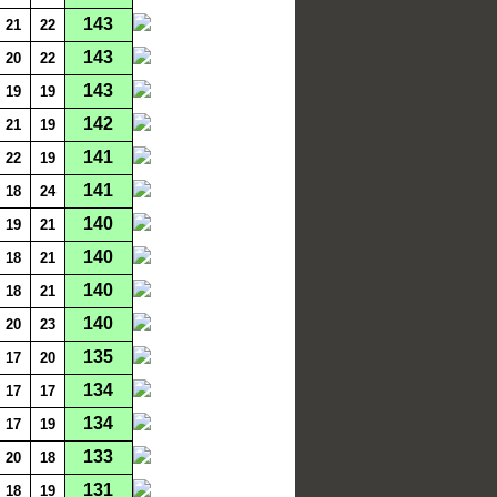
143
21
22
143
20
22
143
19
19
142
21
19
141
22
19
141
18
24
140
19
21
140
18
21
140
18
21
140
20
23
135
17
20
134
17
17
134
17
19
133
20
18
131
18
19