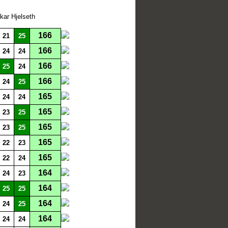
kar Hjelseth
166
21
25
166
24
24
166
25
24
166
24
25
165
24
24
165
23
25
165
23
25
165
22
23
165
22
24
164
24
23
164
25
25
164
24
25
164
24
24