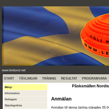
www.lerduvor.net
START
TÄVLINGAR
TRÄNING
RESULTAT
PROGRAMVARA
Påsksmällen Nordis
Meny:
Information
Anmälan
Deltagare
Skjutlagslista
Anmälan till denna tävling stängdes 05.0