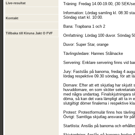
Live-resultat
Träning: Fredag 14.00-19.00, (30 SEK/se
Information: Lördag samling kl. 08:30 star
Söndag start kl. 10:00.
Kontakt
Bana: Trapbana 1 och 2
Tillbaka till Kiruna Jakt O FVF
Omfattning: Lördag 100 duvor. Söndag 50
Duvor: Super Star, orange
Tävlingsledare: Hannes Stålnacke
Servering: Enklare servering finns vid ba
Jury: Fastslås på banorna, fredag 4 augus
lördag respektive 09.30 söndag, för att lä
Domare: Efter att ett skjutlag har skjuti
huvuddomare, en som sköter sekretariatet
med några undantag. Finalskjutningara sk
döma, så kan det vara lämpligt att ta in
slutgiltigt dömer finalerna i respektive kl
Protest: Protestformulär finns hos tävlin
Övrigt: Samtliga skjutlag ansvarar för påfy
Startlista: Anslås på banorna och erhåll
Skjutordning: Anslås på banorna fredag 4