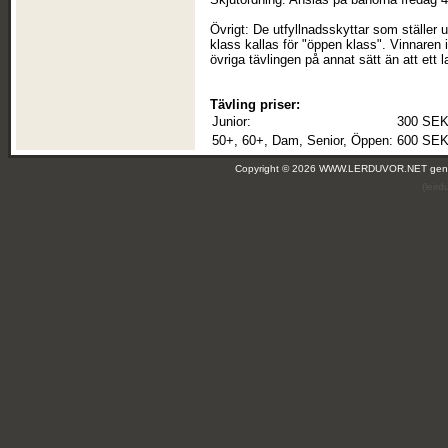
Övrigt: De utfyllnadsskyttar som ställer 
klass kallas för "öppen klass". Vinnaren 
övriga tävlingen på annat sätt än att ett l
Tävling priser:
Junior:
300 SE
50+, 60+, Dam, Senior, Öppen:
600 SE
Copyright © 2026 WWW.LERDUVOR.NET ge
(leir