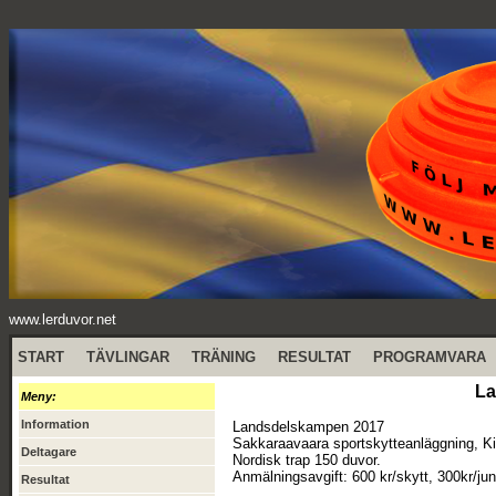
www.lerduvor.net
START
TÄVLINGAR
TRÄNING
RESULTAT
PROGRAMVARA
La
Meny:
Information
Landsdelskampen 2017
Sakkaraavaara sportskytteanläggning, Ki
Deltagare
Nordisk trap 150 duvor.
Anmälningsavgift: 600 kr/skytt, 300kr/jun
Resultat