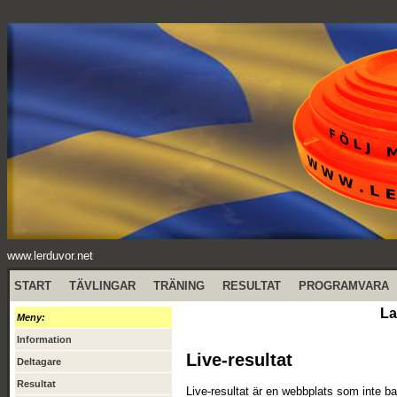
www.lerduvor.net
START
TÄVLINGAR
TRÄNING
RESULTAT
PROGRAMVARA
La
Meny:
Information
Live-resultat
Deltagare
Resultat
Live-resultat är en webbplats som inte ba