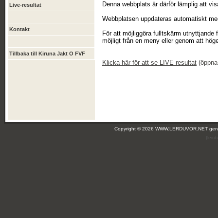
Denna webbplats är därför lämplig att vis
Live-resultat
Webbplatsen uppdateras automatiskt med 
Kontakt
För att möjliggöra fulltskärm utnyttjande
möjligt från en meny eller genom att höge
Tillbaka till Kiruna Jakt O FVF
Klicka
här
för att se LIVE resultat
(öppnas 
Copyright © 2026 WWW.LERDUVOR.NET ge
(leir