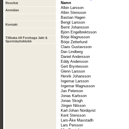
Namn
Resultat
Albin Larsson
Anmälan
Albin Stensson
Bastian Hagen
Bengt Larsson
Kontakt
Bernt Johansson
Björn Engelbrektsson
Börje Magnusson
Tillbaka till Forshaga Jakt &
Sportskytteklubb
Börje Zetterlund
Claes Gustavsson
Dan Lindberg
Daniel Andersson
Eddy Andersson
Gert Bryntesson
Glenn Larsson
Henrik Johansson
Ingemar Larsson
Ingemar Magnusson
Jan Peterson
Jonas Karlsson
Jonas Skogh
Jörgen Nilsson
Karl-Johan Nordqvist
Kent Stensson
Lars-Åke Maxstadh
Lars Persson