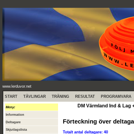
www.lerduvor.net
START
TÄVLINGAR
TRÄNING
RESULTAT
PROGRAMVARA
DM Värmland Ind & Lag +
Meny:
Information
Förteckning över deltaga
Deltagare
Skjutlagslista
Totalt antal deltagare: 40