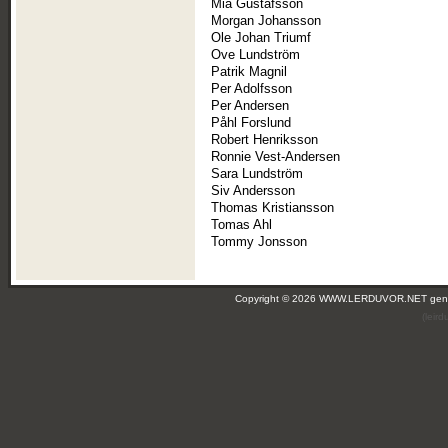
Mia Gustafsson
Morgan Johansson
Ole Johan Triumf
Ove Lundström
Patrik Magnil
Per Adolfsson
Per Andersen
Påhl Forslund
Robert Henriksson
Ronnie Vest-Andersen
Sara Lundström
Siv Andersson
Thomas Kristiansson
Tomas Ahl
Tommy Jonsson
Copyright © 2026 WWW.LERDUVOR.NET ge
(leir