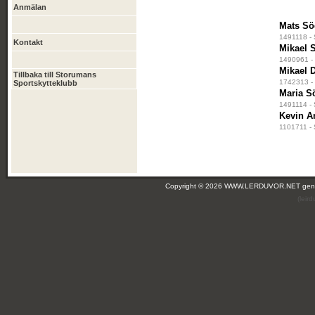
Anmälan
Mats Sö
1491118 - 
Kontakt
Mikael 
1490961 - 
Mikael 
Tillbaka till Storumans
1742313 - 
Sportskytteklubb
Maria S
1491114 - 
Kevin A
1101711 - 
Copyright © 2026 WWW.LERDUVOR.NET ge
(leir