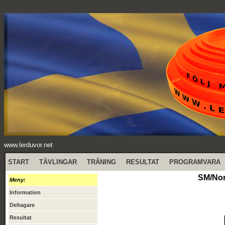
www.lerduvor.net
START
TÄVLINGAR
TRÄNING
RESULTAT
PROGRAMVARA
SM/Nor
Meny:
Information
Deltagare
Resultat