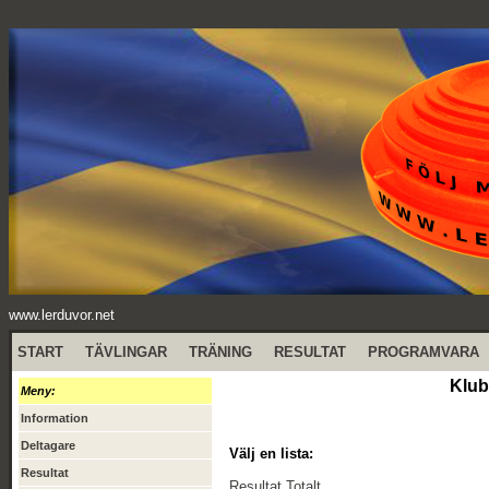
www.lerduvor.net
START
TÄVLINGAR
TRÄNING
RESULTAT
PROGRAMVARA
Klub
Meny:
Information
Deltagare
Välj en lista:
Resultat
Resultat Totalt