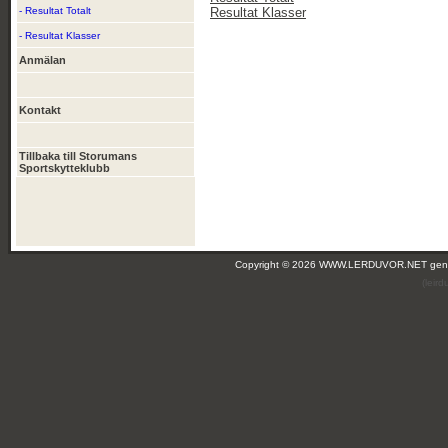
- Resultat Totalt
Resultat Klasser
- Resultat Klasser
Anmälan
Kontakt
Tillbaka till Storumans
Sportskytteklubb
Copyright © 2026 WWW.LERDUVOR.NET ge
(leir