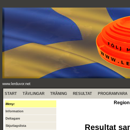
www.lerduvor.net
START
TÄVLINGAR
TRÄNING
RESULTAT
PROGRAMVARA
Region
Meny:
Information
Deltagare
Resultat sa
Skjutlagslista