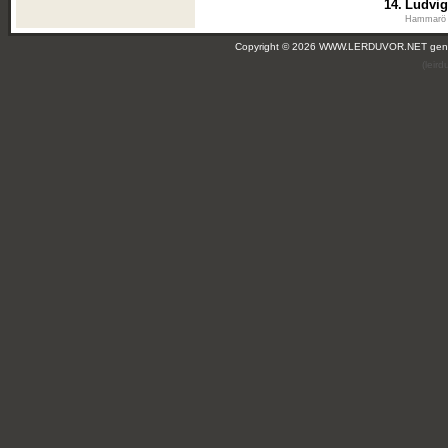
14.
Ludvig
Hammarö 
Copyright © 2026 WWW.LERDUVOR.NET ge
(leir