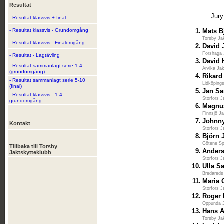
Resultat
Jury
- Resultat klassvis + final
- Resultat klassvis - Grundomgång
1.
Mats B
Torsby Ja
- Resultat klassvis - Finalomgång
2.
David 
Forshaga 
- Resultat - Lagtävling
3.
David 
- Resultat sammanlagt serie 1-4
Arvika Ja
(grundomgång)
4.
Rikard
- Resultat sammanlagt serie 5-10
Lidköping
(final)
5.
Jan S
- Resultat klassvis - 1-4
Storfors J
grundomgång
6.
Magnu
Finnsjö J
7.
Johnny
Kontakt
Storfors J
8.
Björn 
Götene Sp
Tillbaka till Torsby
9.
Ander
Jaktskytteklubb
Storfors J
10.
Ulla S
Bredareds
11.
Maria 
Storfors J
12.
Roger 
Oppunda J
13.
Hans 
Torsby Ja