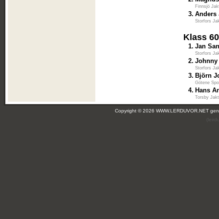
Finnsjö Jak
3.
Anders
Storfors Ja
Klass 6
1.
Jan Sa
Storfors Ja
2.
Johnny
Storfors Ja
3.
Björn 
Götene Spo
4.
Hans A
Torsby Jakt
Copyright © 2026 WWW.LERDUVOR.NET ge
(leir