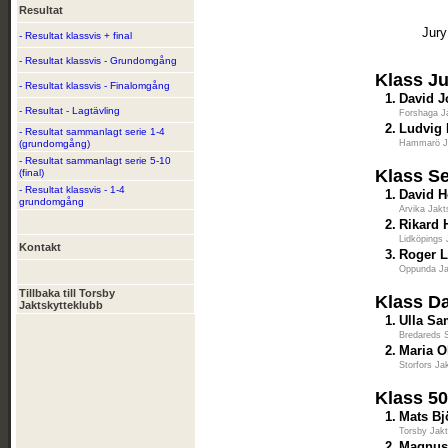
Resultat
Jury
- Resultat klassvis + final
- Resultat klassvis - Grundomgång
Klass Ju
- Resultat klassvis - Finalomgång
1.
David 
- Resultat - Lagtävling
Forshaga J
2.
Ludvig
- Resultat sammanlagt serie 1-4
(grundomgång)
Hammarö J
- Resultat sammanlagt serie 5-10
Klass S
(final)
- Resultat klassvis - 1-4
1.
David H
grundomgång
Arvika Jakt
2.
Rikard 
Lidköpings 
Kontakt
3.
Roger 
Oppunda Ja
Tillbaka till Torsby
Klass D
Jaktskytteklubb
1.
Ulla S
Bredareds 
2.
Maria O
Storfors Ja
Klass 5
1.
Mats Bj
Torsby Jakt
2.
Magnus