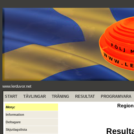
www.lerduvor.net
START
TÄVLINGAR
TRÄNING
RESULTAT
PROGRAMVARA
Region
Meny:
Information
Deltagare
Result
Skjutlagslista