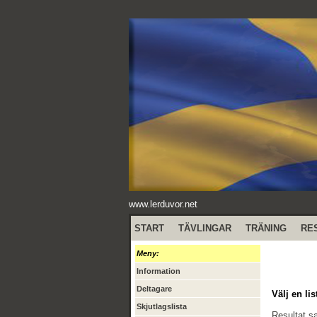
www.lerduvor.net
START
TÄVLINGAR
TRÄNING
RE
Meny:
Information
Deltagare
Välj en lis
Skjutlagslista
Resultat 