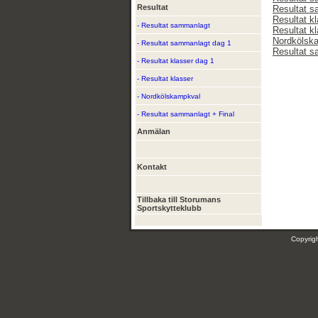
Resultat
Resultat s
Resultat k
- Resultat sammanlagt
Resultat k
Nordkölsk
- Resultat sammanlagt dag 1
Resultat s
- Resultat klasser dag 1
- Resultat klasser
- Nordkölskampkval
- Resultat sammanlagt + Final
Anmälan
Kontakt
Tillbaka till Storumans
Sportskytteklubb
Copyri