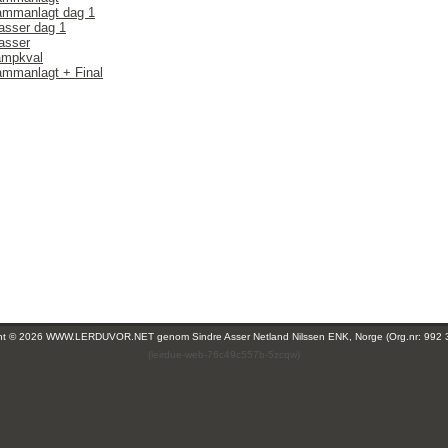
ammanlagt dag 1
lasser dag 1
lasser
ampkval
ammanlagt + Final
ght © 2026 WWW.LERDUVOR.NET genom
Sindre Asser Netland Nilssen ENK, Norge (Org.nr: 992 
(leirdue-web-76c49c557b-5zcqw)