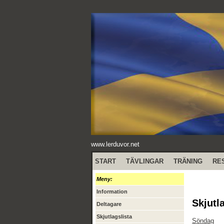
www.lerduvor.net
START
TÄVLINGAR
TRÄNING
RE
Meny:
Information
Skjutl
Deltagare
Skjutlagslista
Söndag