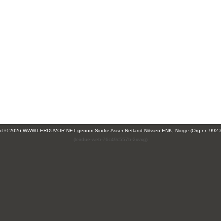
ght © 2026 WWW.LERDUVOR.NET genom
Sindre Asser Netland Nilssen ENK, Norge (Org.nr: 992 
(leirdue-web-76c49c557b-2xvxg)