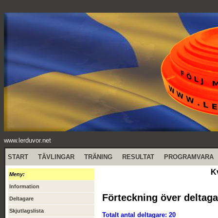
www.lerduvor.net
START
TÄVLINGAR
TRÄNING
RESULTAT
PROGRAMVARA
K
Meny:
Information
Förteckning över deltaga
Deltagare
Skjutlagslista
Totalt antal deltagare: 20