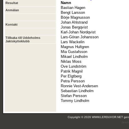
Namn
Resultat
Bastian Hagen
Anmälan
Bengt Larsson
Börje Magnusson
Johan Ahlstrand
Kontakt
Jonas Bergqvist
Karl-Johan Nordqvist
Lars-Göran Johansson
Tillbaka till Uddeholms
Jaktskytteklubb
Lars Wackelin
Magnus Hultgren
Mia Gustafsson
Mikael Lindholm
Niklas Moss
Ove Lundström
Patrik Magnil
Per Elgtberg
Petra Persson
Ronnie Vest-Andersen
Sebastian Lindholm
Stefan Persson
Tommy Lindholm
Copyright © 2026 WWW.LERDUVOR.NET ge
(leir