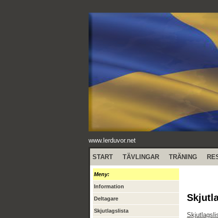
www.lerduvor.net
START
TÄVLINGAR
TRÄNING
RE
Meny:
Information
Skjutl
Deltagare
Skjutlagslista
Skjutlagsli