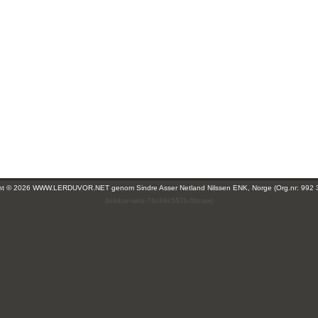
ght © 2026 WWW.LERDUVOR.NET genom
Sindre Asser Netland Nilssen ENK, Norge (Org.nr: 992 
(leirdue-web-76c49c557b-5zcqw)