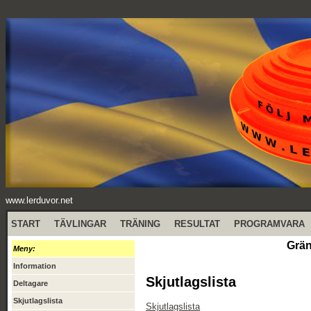
www.lerduvor.net
START
TÄVLINGAR
TRÄNING
RESULTAT
PROGRAMVARA
Grän
Meny:
Information
Skjutlagslista
Deltagare
Skjutlagslista
Skjutlagslista