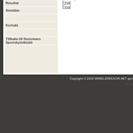
Final
Resultat
Final
Anmälan
Kontakt
Tillbaka till Storumans
Sportskytteklubb
Copyright © 2026 WWW.LERDUVOR.NET ge
(leir