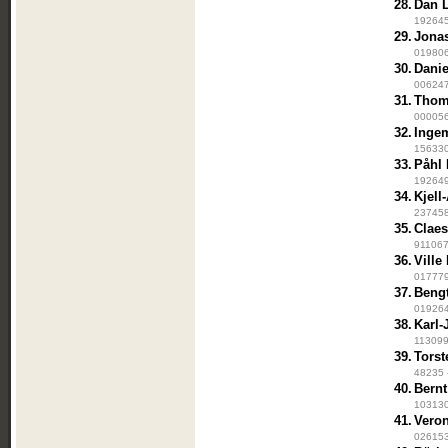
28.
Dan 
192645
29.
Jona
019806
30.
Dani
0062474
31.
Thom
000056
32.
Inge
156330
33.
Påhl 
192649
34.
Kjell
2374583
35.
Clae
911067 
36.
Ville
0177793
37.
Beng
019264
38.
Karl-
1130993
39.
Tors
48235 
40.
Bern
103130
41.
Veron
0261535