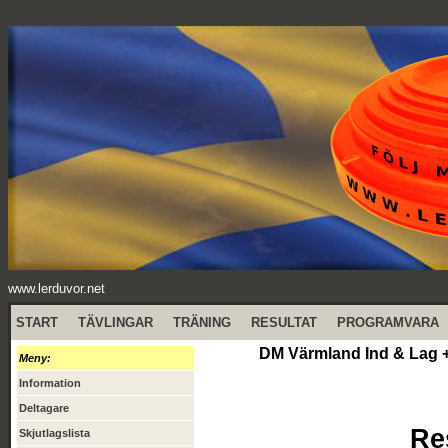
www.lerduvor.net
START
TÄVLINGAR
TRÄNING
RESULTAT
PROGRAMVARA
DM Värmland Ind & Lag +
Meny:
Information
Deltagare
Re
Skjutlagslista