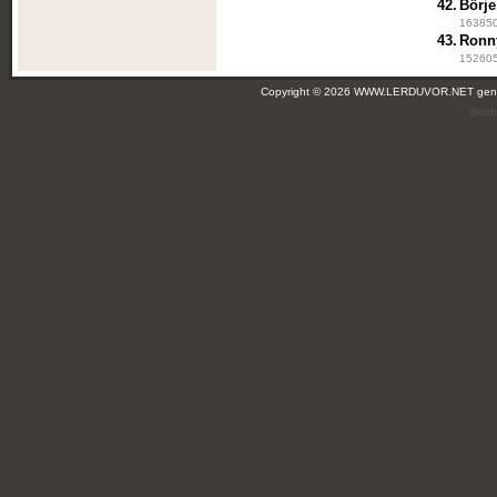
42.
Börje
163850
43.
Ronn
1526059
Copyright © 2026 WWW.LERDUVOR.NET ge
(leir