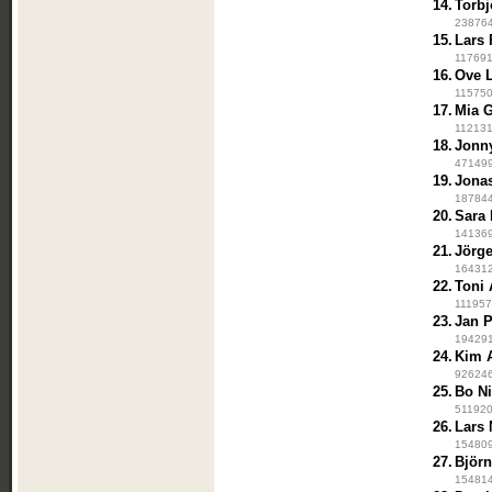
14.
Torbj
2387643
15.
Lars
117691
16.
Ove 
115750
17.
Mia 
112131
18.
Jonn
471499 
19.
Jona
187844
20.
Sara
141369
21.
Jörge
1643125
22.
Toni
1119570
23.
Jan P
194291
24.
Kim 
926246
25.
Bo Ni
511920 
26.
Lars
154809
27.
Björn
1548144