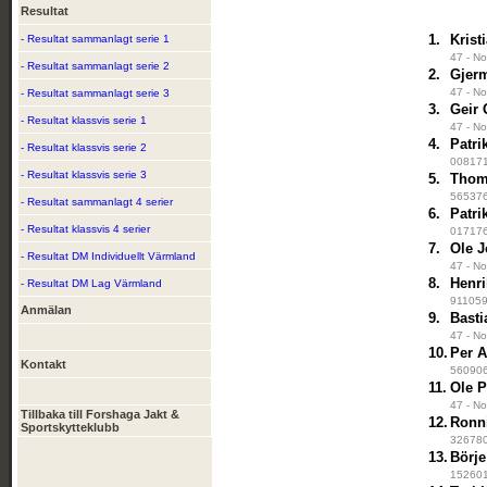
Resultat
1.
Krist
- Resultat sammanlagt serie 1
47 - N
- Resultat sammanlagt serie 2
2.
Gjer
47 - N
- Resultat sammanlagt serie 3
3.
Geir
- Resultat klassvis serie 1
47 - N
4.
Patri
- Resultat klassvis serie 2
008171
- Resultat klassvis serie 3
5.
Thom
565376 
- Resultat sammanlagt 4 serier
6.
Patri
- Resultat klassvis 4 serier
0171761
7.
Ole J
- Resultat DM Individuellt Värmland
47 - N
8.
Henr
- Resultat DM Lag Värmland
911059 
Anmälan
9.
Bast
47 - N
10.
Per A
Kontakt
560906 
11.
Ole P
47 - N
Tillbaka till Forshaga Jakt &
12.
Ronn
Sportskytteklubb
326780
13.
Börj
1526017