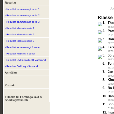
Resultat
Ju
- Resultat sammanlagt serie 1
- Resultat sammanlagt serie 2
Klasse
- Resultat sammanlagt serie 3
1.
Tho
56537
- Resultat klassvis serie 1
2.
Pat
- Resultat klassvis serie 2
01717
3.
Ron
- Resultat klassvis serie 3
32678
4.
Lar
- Resultat sammanlagt 4 serier
11769
- Resultat klassvis 4 serier
5.
Jör
16431
- Resultat DM Individuellt Värmland
6.
Ton
- Resultat DM Lag Värmland
11195
7.
Jan
Anmälan
19429
8.
Kim
92624
Kontakt
9.
Bo 
51192
10.
Dan
Tillbaka till Forshaga Jakt &
Sportskytteklubb
19264
11.
Jon
01980
12.
Ing