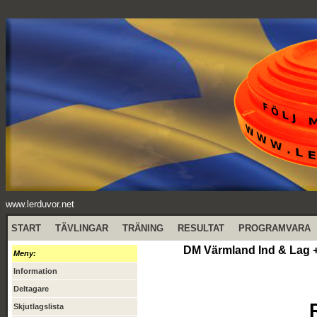
www.lerduvor.net
START
TÄVLINGAR
TRÄNING
RESULTAT
PROGRAMVARA
DM Värmland Ind & Lag +
Meny:
Information
Deltagare
Skjutlagslista