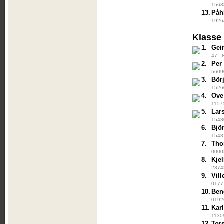
15633
13.
Påh
19264
Klasse
1.
Gei
47 - 
2.
Per
56090
3.
Bör
15260
4.
Ove
11575
5.
Lar
15480
6.
Bjö
15481
7.
Tho
0000
8.
Kje
23745
9.
Vill
01777
10.
Ben
01926
11.
Kar
11309
12.
Tor