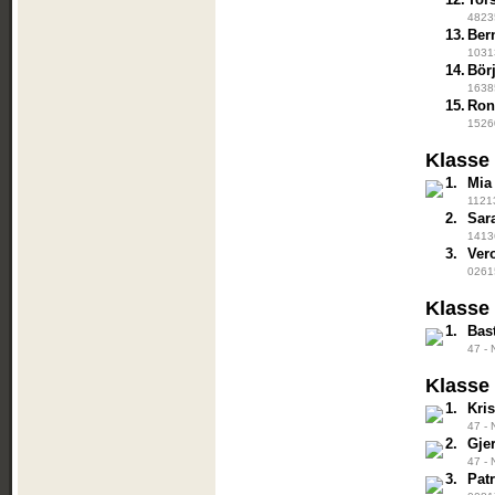
48235
13.
Ber
10313
14.
Börj
16385
15.
Ron
15260
Klasse
1.
Mia
11213
2.
Sar
14136
3.
Ver
02615
Klasse
1.
Bas
47 - 
Klasse
1.
Kri
47 - 
2.
Gje
47 - 
3.
Pat