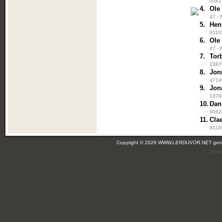
00817
4.
Ole
47 - 
5.
Hen
91105
6.
Ole
47 - 
7.
Tor
23876
8.
Jon
47149
9.
Jon
18784
10.
Dan
00624
11.
Cla
91106
Copyright © 2026 WWW.LERDUVOR.NET ge
(leir