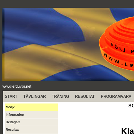
www.lerduvor.net
START
TÄVLINGAR
TRÄNING
RESULTAT
PROGRAMVARA
SO
Meny:
Information
Deltagare
Kla
Resultat