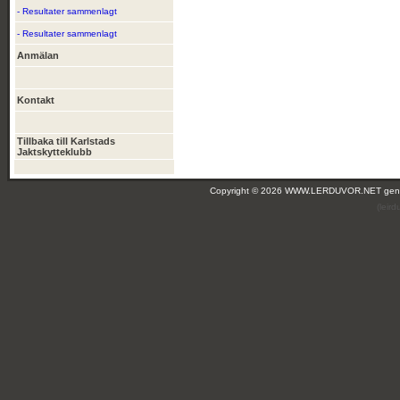
- Resultater sammenlagt
- Resultater sammenlagt
Anmälan
Kontakt
Tillbaka till Karlstads
Jaktskytteklubb
Copyright © 2026 WWW.LERDUVOR.NET ge
(leir