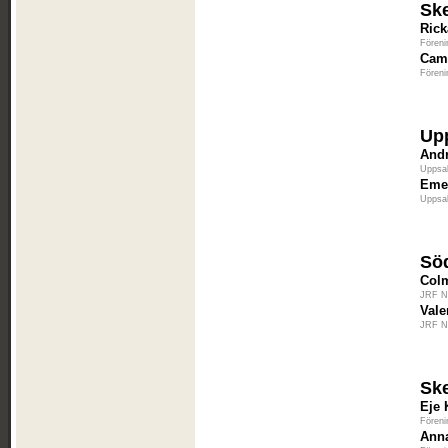
Sk
Ric
Föreni
Cami
Föreni
Up
Andr
Uppsal
Emel
Uppsal
Söd
Colm
JRF Ny
Vale
JRF Ny
Sk
Eje 
Föreni
Ann