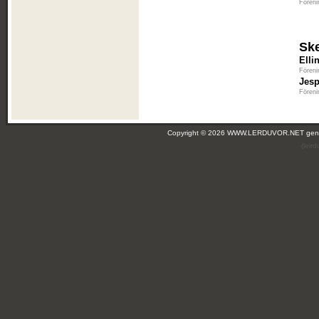
Föreni
Sk
Elli
Föreni
Jesp
Föreni
Copyright © 2026 WWW.LERDUVOR.NET ge
(leir