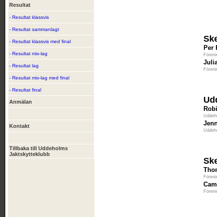
Resultat
- Resultat klassvis
- Resultat sammanlagt
Sk
- Resultat klassvis med final
Per 
- Resultat mix-lag
Föreni
Juli
- Resultat lag
Föreni
- Resultat mix-lag med final
- Resultat final
Ud
Anmälan
Rob
Uddeh
Jen
Kontakt
Uddeh
Tillbaka till Uddeholms
Jaktskytteklubb
Sk
Tho
Föreni
Cam
Föreni