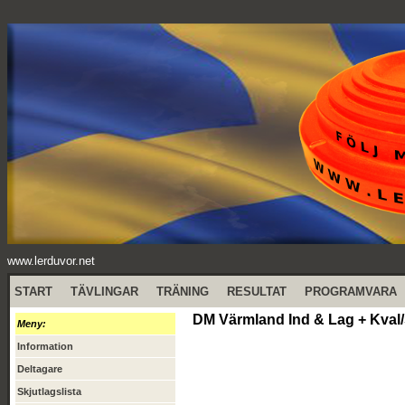
www.lerduvor.net
START
TÄVLINGAR
TRÄNING
RESULTAT
PROGRAMVARA
DM Värmland Ind & Lag + Kval/
Meny:
Information
Deltagare
Skjutlagslista