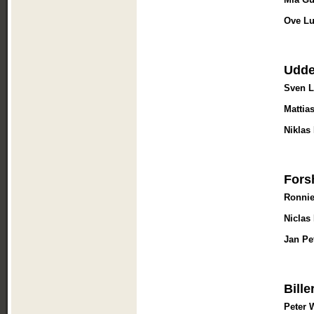
Ove L
Udde
Sven L
Mattia
Niklas
Fors
Ronnie
Niclas
Jan Pe
Bille
Peter 