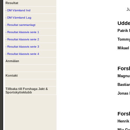
Resultat
J
- DM Värmland Ind
- DM Värmland Lag
Udde
- Resultat sammanlagt
Patrik
- Resultat klassvis serie 1
Tommy
- Resultat klassvis serie 2
- Resultat klassvis serie 3
Mikael
- Resultat klassvis serie 4
Anmälan
Fors
Kontakt
Magnus
Bastia
Tillbaka till Forshaga Jakt &
Sportskytteklubb
Jonas 
Fors
Henrik
Mia Gu