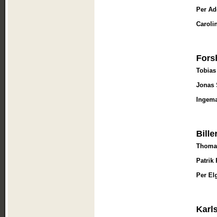
Per Ad
Caroli
Fors
Tobias
Jonas
Ingem
Bille
Thomas
Patrik
Per El
Karl