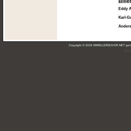
Bille
Eddy 
Karl-G
Ander
Copyright © 2026 WWW.LERDUVOR.NET ge
(leir