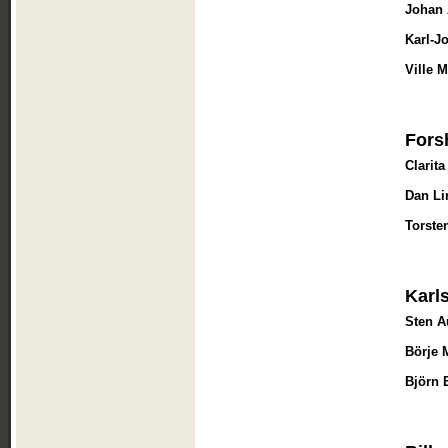
Johan 
Karl-J
Ville 
Fors
Clarit
Dan Li
Torste
Karl
Sten A
Börje
Björn 