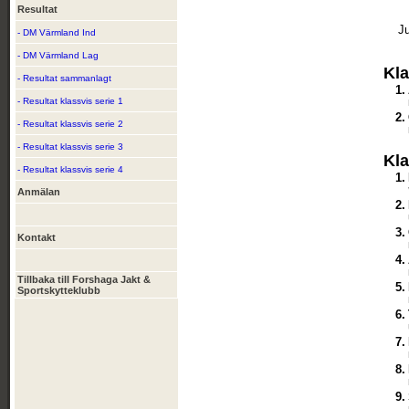
Resultat
J
- DM Värmland Ind
- DM Värmland Lag
Kla
- Resultat sammanlagt
1.
- Resultat klassvis serie 1
2.
- Resultat klassvis serie 2
- Resultat klassvis serie 3
Kla
- Resultat klassvis serie 4
1.
Anmälan
2.
3.
Kontakt
4.
Tillbaka till Forshaga Jakt &
5.
Sportskytteklubb
6.
7.
8.
9.