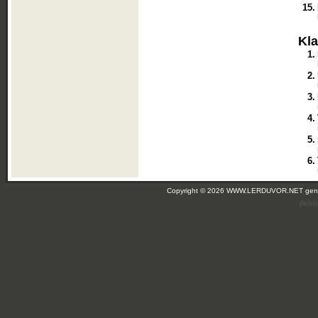
15.
Kl
1.
2.
3.
4.
5.
6.
Copyright © 2026 WWW.LERDUVOR.NET ge
(leir