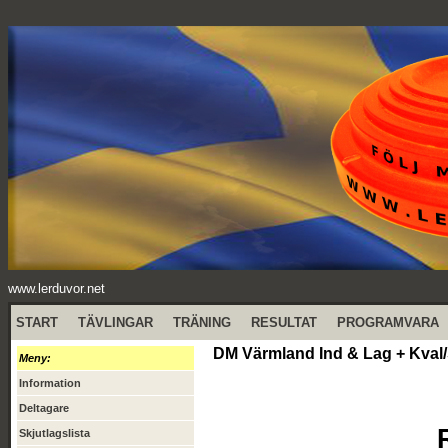
www.lerduvor.net
START
TÄVLINGAR
TRÄNING
RESULTAT
PROGRAMVARA
DM Värmland Ind & Lag + Kval/
Meny:
Information
Deltagare
Skjutlagslista