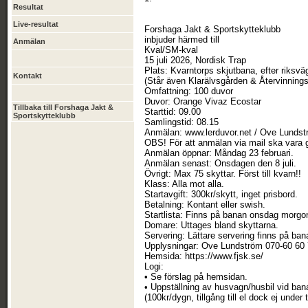
Resultat
Live-resultat
Forshaga Jakt & Sportskytteklubb
inbjuder härmed till
Anmälan
Kval/SM-kval
15 juli 2026, Nordisk Trap
Plats: Kvarntorps skjutbana, efter riksv
Kontakt
(Står även Klarälvsgården & Återvinningsc
Omfattning: 100 duvor
Duvor: Orange Vivaz Ecostar
Tillbaka till Forshaga Jakt &
Starttid: 09.00
Sportskytteklubb
Samlingstid: 08.15
Anmälan: www.lerduvor.net / Ove Lundst
OBS! För att anmälan via mail ska vara g
Anmälan öppnar: Måndag 23 februari.
Anmälan senast: Onsdagen den 8 juli.
Övrigt: Max 75 skyttar. Först till kvarn!!
Klass: Alla mot alla.
Startavgift: 300kr/skytt, inget prisbord.
Betalning: Kontant eller swish.
Startlista: Finns på banan onsdag morgo
Domare: Uttages bland skyttarna.
Servering: Lättare servering finns på ban
Upplysningar: Ove Lundström 070-60 60
Hemsida: https://www.fjsk.se/
Logi:
• Se förslag på hemsidan.
• Uppställning av husvagn/husbil vid ba
(100kr/dygn, tillgång till el dock ej under