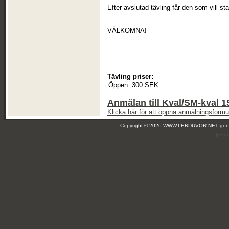
Efter avslutad tävling får den som vill s
VÄLKOMNA!
Tävling priser:
Öppen:
300 SEK
Anmälan till Kval/SM-kval 15
Klicka här för att öppna anmälningsformul
Copyright © 2026 WWW.LERDUVOR.NET ge
(leir