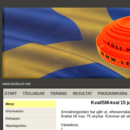
www.lerduvor.net
START
TÄVLINGAR
TRÄNING
RESULTAT
PROGRAMVARA
Kval/SM-kval 15 j
Meny:
Information
Anmälningstiden har gått ut, efteranmäla
Ändrat till max 75 skyttar. Kommer att sk
Deltagare
Väntelista:
Skjutlagslista
1.