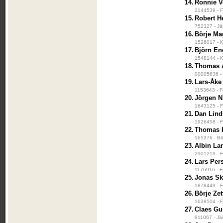
14.
Ronnie V
2144539 - F
15.
Robert H
752327 - Jä
16.
Börje M
1526017 - K
17.
Björn En
1548144 - K
18.
Thomas 
00005636 - 
19.
Lars-Åke
1153643 - F
20.
Jörgen N
1643125 - Fr
21.
Dan Lind
1926458 - F
22.
Thomas K
565376 - Bil
23.
Albin La
2901219 - Fr
24.
Lars Per
1176916 - F
25.
Jonas S
1878449 - F
26.
Börje Zet
1638504 - F
27.
Claes Gu
911067 - Jär