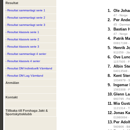
Resultat
1.
Ole Joha
- Resultat sammanlagt serie 1
47 - Norge
- Resultat sammanlagt serie 2
2.
Per Ande
45 - Danmar
- Resultat sammanlagt serie 3
3.
Bastian 
- Resultat klassvis serie 1
47 - Norge
4.
Patrik Ma
- Resultat klassvis serie 2
00817198 - 
- Resultat klassvis serie 3
5.
Henrik J
911059 - Jär
- Resultat sammanlagt 4 serier
6.
Ove Lun
- Resultat klassvis 4 serier
1157505 - F
7.
Albin St
- Resultat DM Individuellt Värmland
04013548 - 
8.
Kent Ste
- Resultat DM Lag Värmland
1034979 - S
Anmälan
9.
Ingemar
1563308 - F
10.
Glenn La
Kontakt
960795 - Fri
11.
Mia Gust
1121314 - T
Tillbaka till Forshaga Jakt &
12.
Jonas Ka
Sportskytteklubb
01980694 - 
13.
Per Adol
560906 - Bil