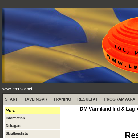
www.lerduvor.net
START
TÄVLINGAR
TRÄNING
RESULTAT
PROGRAMVARA
DM Värmland Ind & Lag +
Meny:
Information
Deltagare
Res
Skjutlagslista