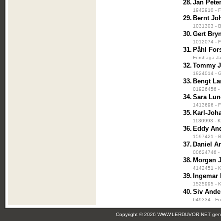
28.
Jan Pete
1942910 - F
29.
Bernt Jo
1031303 - B
30.
Gert Bry
1012074 - F
31.
Påhl For
Forshaga Ja
32.
Tommy J
1924014 - G
33.
Bengt La
01926456 - 
34.
Sara Lu
1413696 - F
35.
Karl-Joh
1130993 - K
36.
Eddy An
1597421 - Bi
37.
Daniel A
00624746 - 
38.
Morgan 
4142451 - K
39.
Ingemar 
1525995 - K
40.
Siv Ande
649334 - För
Copyright © 2026 WWW.LERDUVOR.NET ge