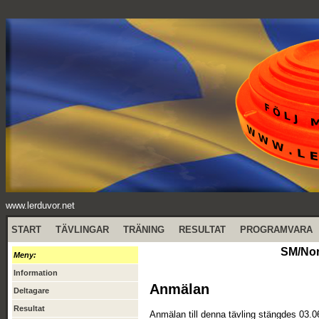
www.lerduvor.net
START
TÄVLINGAR
TRÄNING
RESULTAT
PROGRAMVARA
SM/Nor
Meny:
Information
Anmälan
Deltagare
Resultat
Anmälan till denna tävling stängdes 03.0