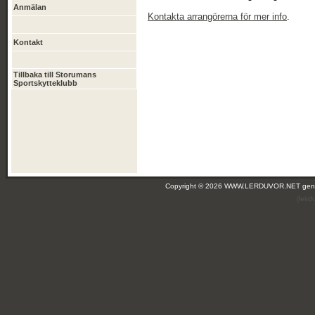
Anmälan
Kontakta arrangörerna för mer info
.
Kontakt
Tillbaka till Storumans
Sportskytteklubb
Copyright © 2026 WWW.LERDUVOR.NET ge
(leir