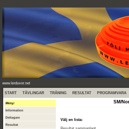
www.lerduvor.net
START
TÄVLINGAR
TRÄNING
RESULTAT
PROGRAMVARA
SM/Nor
Meny:
Information
Deltagare
Välj en lista:
Resultat
Resultat sammanlagt