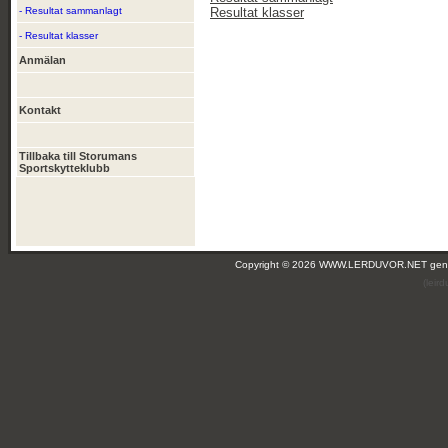
- Resultat sammanlagt
Resultat klasser
- Resultat klasser
Anmälan
Kontakt
Tillbaka till Storumans
Sportskytteklubb
Copyright © 2026 WWW.LERDUVOR.NET ge
(leir