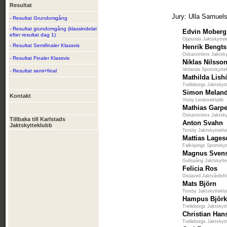
Resultat
Jury: Ulla Samuels
- Resultat Grundomgång
- Resultat grundomgång (klassindelat
Edvin Moberg
efter resultat dag 1)
Oppunda Jaktskytte
- Resultat Semifinaler Klassvis
Henrik Bengt
Oskarströms Jaktsky
- Resultat Finaler Klassvis
Niklas Nilsso
Vetlanda Sportskytte
- Resultat semi+final
Mathilda Lish
Trelleborgs Jaktskyt
Simon Meland
Kontakt
Visby Lerduveklubb
Mathias Garp
Oskarströms Jaktsky
Tillbaka till Karlstads
Anton Svahn
Jaktskytteklubb
Torsby Jaktskyttekl
Mattias Lage
Falköpings Sportskyt
Magnus Sven
Gullspång Jaktskytt
Felicia Ros
Gislaved Jaktvårdsfö
Mats Björn
Torsby Jaktskyttekl
Hampus Björk
Trelleborgs Jaktskyt
Christian Han
Trelleborgs Jaktskyt