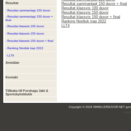
Resultat
Resultat sammanlagt 150 duvor + final
Resultat klassvis 100 duvor
- Resultat sammanlagt 150 duvor
Resultat klassvis 150 duvor
Resultat klassvis 150 duvor + final
- Resultat sammanlagt 150 duvor +
final
Ranking Nordisk trap 2022
LLT4
- Resultat klassvis 100 duvor
- Resultat klassvis 150 duvor
- Resultat klassvis 150 duvor + final
- Ranking Nordisk trap 2022
- LLT4
Anmälan
Kontakt
Tillbaka till Forshaga Jakt &
Sportskytteklubb
Copyright © 2026 WWW.LERDUVOR.NET ge
(leir