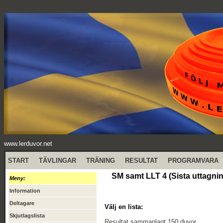
www.lerduvor.net
START
TÄVLINGAR
TRÄNING
RESULTAT
PROGRAMVARA
SM samt LLT 4 (Sista uttagnin
Meny:
Information
Deltagare
Välj en lista:
Skjutlagslista
Resultat sammanlagt 150 duvor