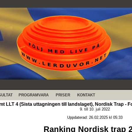
SULTAT
PROGRAMVARA
PRISER
KONTAKT
t LLT 4 (Sista uttagningen till landslaget), Nordisk Trap -
9. till 10. juli 2022
Uppdaterad: 26.02.2025 kl 05:33
Ranking Nordisk trap 