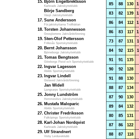
15.
Björn Engelbrektsson
85
88
130
1
Karlstads Jaktskytteklubb
Börje Sandberg
83
82
139
1
Växjö Jaktskytteklubb
17.
Sune Andersson
86
84
112
1
För.jaktskyttarna Trollhättan
18.
Torsten Johannesson
86
83
117
1
Gnosjöortens Jaktvårdsförening
19.
Sten-Olof Pettersson
73
87
131
1
Frillesås Sportskytteklubb
20.
Bernt Johansson
84
92
115
1
Björneborgs Jaktskytteklubb
21.
Tomas Bengtsson
91
91
135
Göteborgs Pistol och Sportskytteklubb
22.
Ingvar Lagesson
90
92
128
Abilds Sportskytteklubb
23.
Ingvar Lindell
91
88
130
Gislaved Jaktvårdsförening
Jan Widell
88
87
134
Ljungsarps Sportskytteklubb
25.
Jonny Lundström
87
90
130
Hemmeslövs Jaktskytteklubb
26.
Mustafa Maloparic
89
84
132
Abilds Sportskytteklubb
27.
Christer Fredriksson
80
85
131
Falköpings Sportskytteklubb
28.
Karl-Johan Nordqvist
87
86
122
Karlstads Jaktskytteklubb
29.
Ulf Strandnert
88
87
118
Visby Lerduveklubb