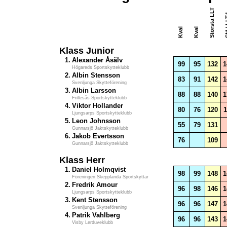
Största LLT
SM /
Kval
Kval
Klass Junior
1.
Alexander Åsälv
99
95
132
1
Högareds Sportskytteklubb
2.
Albin Stensson
83
91
142
1
Svenljunga Skytteförening
3.
Albin Larsson
88
88
140
1
Frillesås Sportskytteklubb
4.
Viktor Hollander
80
76
120
1
Ljungsarps Sportskytteklubb
5.
Leon Johnsson
55
79
131
Gunnarsjö Jaktskytteklubb
6.
Jakob Evertsson
76
109
Gunnarsjö Jaktskytteklubb
Klass Herr
1.
Daniel Holmqvist
98
99
148
1
Föreningen Skepplanda Sportskyttar
2.
Fredrik Amour
96
98
146
1
Ljungsarps Sportskytteklubb
3.
Kent Stensson
96
96
147
1
Svenljunga Skytteförening
4.
Patrik Vahlberg
96
96
143
1
Visby Lerduveklubb