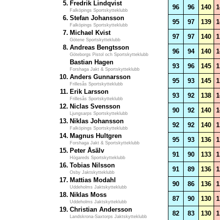
5.
Fredrik Lindqvist
96
96
140
1
Falköpings Sportskytteklubb
6.
Stefan Johansson
95
97
139
1
Falköpings Sportskytteklubb
7.
Michael Kvist
97
97
140
1
Götene Sportskytteklubb
8.
Andreas Bengtsson
96
94
140
1
Göteborgs Pistol och Sportskytteklubb
Bastian Hagen
93
96
145
1
Forshaga Jakt & Sportskytteklubb
10.
Anders Gunnarsson
95
93
145
1
Frillesås Sportskytteklubb
11.
Erik Larsson
93
92
138
1
Frillesås Sportskytteklubb
12.
Niclas Svensson
90
92
140
1
Ljungsarps Sportskytteklubb
13.
Niklas Johansson
92
92
140
1
Falköpings Sportskytteklubb
14.
Magnus Hultgren
95
93
136
1
Forshaga Jakt & Sportskytteklubb
15.
Peter Åsälv
91
90
133
1
Högareds Sportskytteklubb
16.
Tobias Nilsson
91
89
136
1
Osby Jaktskytteklubb
17.
Mattias Modahl
90
86
136
1
Uddeholms Jaktskytteklubb
18.
Niklas Moss
87
90
130
1
Uddeholms Jaktskytteklubb
19.
Christian Andersson
82
83
130
1
Landskrona-Saxtorps Jaktskytteklubb