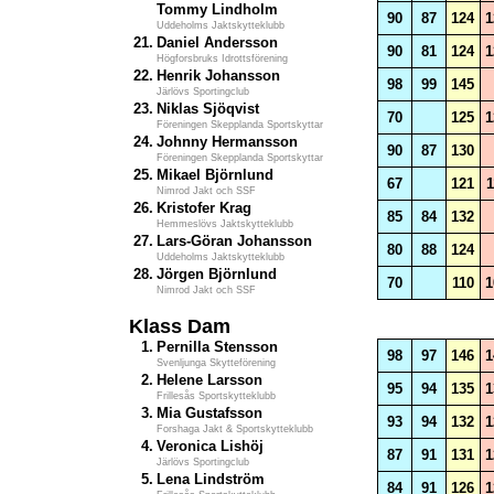
Tommy Lindholm
90
87
124
1
Uddeholms Jaktskytteklubb
21.
Daniel Andersson
90
81
124
1
Högforsbruks Idrottsförening
22.
Henrik Johansson
98
99
145
Järlövs Sportingclub
23.
Niklas Sjöqvist
70
125
1
Föreningen Skepplanda Sportskyttar
24.
Johnny Hermansson
90
87
130
Föreningen Skepplanda Sportskyttar
25.
Mikael Björnlund
67
121
1
Nimrod Jakt och SSF
26.
Kristofer Krag
85
84
132
Hemmeslövs Jaktskytteklubb
27.
Lars-Göran Johansson
80
88
124
Uddeholms Jaktskytteklubb
28.
Jörgen Björnlund
70
110
1
Nimrod Jakt och SSF
Klass Dam
1.
Pernilla Stensson
98
97
146
1
Svenljunga Skytteförening
2.
Helene Larsson
95
94
135
1
Frillesås Sportskytteklubb
3.
Mia Gustafsson
93
94
132
1
Forshaga Jakt & Sportskytteklubb
4.
Veronica Lishöj
87
91
131
1
Järlövs Sportingclub
5.
Lena Lindström
84
91
126
1