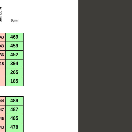
 LLT4
Sum
469
43
459
43
452
36
394
18
265
185
489
44
487
47
485
46
478
43