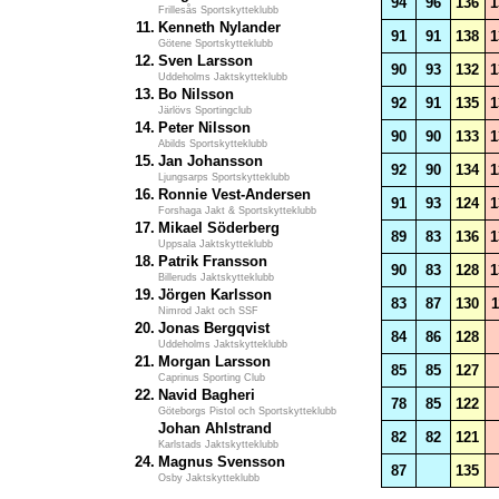
94
96
136
1
Frillesås Sportskytteklubb
11.
Kenneth Nylander
91
91
138
1
Götene Sportskytteklubb
12.
Sven Larsson
90
93
132
1
Uddeholms Jaktskytteklubb
13.
Bo Nilsson
92
91
135
1
Järlövs Sportingclub
14.
Peter Nilsson
90
90
133
1
Abilds Sportskytteklubb
15.
Jan Johansson
92
90
134
1
Ljungsarps Sportskytteklubb
16.
Ronnie Vest-Andersen
91
93
124
1
Forshaga Jakt & Sportskytteklubb
17.
Mikael Söderberg
89
83
136
1
Uppsala Jaktskytteklubb
18.
Patrik Fransson
90
83
128
1
Billeruds Jaktskytteklubb
19.
Jörgen Karlsson
83
87
130
1
Nimrod Jakt och SSF
20.
Jonas Bergqvist
84
86
128
Uddeholms Jaktskytteklubb
21.
Morgan Larsson
85
85
127
Caprinus Sporting Club
22.
Navid Bagheri
78
85
122
Göteborgs Pistol och Sportskytteklubb
Johan Ahlstrand
82
82
121
Karlstads Jaktskytteklubb
24.
Magnus Svensson
87
135
Osby Jaktskytteklubb