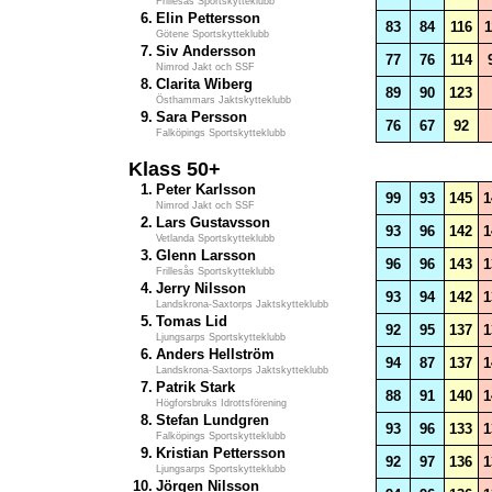
Frillesås Sportskytteklubb
6.
Elin Pettersson
83
84
116
1
Götene Sportskytteklubb
7.
Siv Andersson
77
76
114
Nimrod Jakt och SSF
8.
Clarita Wiberg
89
90
123
Östhammars Jaktskytteklubb
9.
Sara Persson
76
67
92
Falköpings Sportskytteklubb
Klass 50+
1.
Peter Karlsson
99
93
145
1
Nimrod Jakt och SSF
2.
Lars Gustavsson
93
96
142
1
Vetlanda Sportskytteklubb
3.
Glenn Larsson
96
96
143
1
Frillesås Sportskytteklubb
4.
Jerry Nilsson
93
94
142
1
Landskrona-Saxtorps Jaktskytteklubb
5.
Tomas Lid
92
95
137
1
Ljungsarps Sportskytteklubb
6.
Anders Hellström
94
87
137
1
Landskrona-Saxtorps Jaktskytteklubb
7.
Patrik Stark
88
91
140
1
Högforsbruks Idrottsförening
8.
Stefan Lundgren
93
96
133
1
Falköpings Sportskytteklubb
9.
Kristian Pettersson
92
97
136
1
Ljungsarps Sportskytteklubb
10.
Jörgen Nilsson