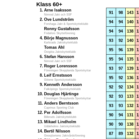
Klass 60+
1.
Arne Isaksson
91
98
143
1
Nimrod Jakt och SSF
2.
Ove Lundström
94
94
140
1
Forshaga Jakt & Sportskytteklubb
Ronny Gustafsson
94
94
138
1
Fridafors Skytteförening
4.
Börje Magnusson
93
92
140
1
Karlstads Jaktskytteklubb
Tomas Ahl
95
96
139
1
Östgöta Jaktskytteklubb
6.
Stefan Hansson
95
94
135
1
Nimrod Jakt och SSF
7.
Roger Lorensson
93
97
139
1
Föreningen Skepplanda Sportskyttar
8.
Leif Ernstsson
95
92
136
1
Götene Sportskytteklubb
9.
Kenneth Andersson
92
92
134
1
Falköpings Sportskytteklubb
10.
Douglas Hjärtinge
92
93
133
1
Föreningen Skepplanda Sportskyttar
11.
Anders Berntsson
93
93
132
1
Caprinus Sporting Club
12.
Per Adolfsson
90
94
131
1
Billeruds Jaktskytteklubb
13.
Mikael Lindholm
90
90
138
1
Uddeholms Jaktskytteklubb
14.
Bertil Nilsson
87
89
132
1
Gnosjöortens Jaktvårdsförening