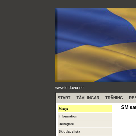
www.lerduvor.net
START
TÄVLINGAR
TRÄNING
RE
SM sam
Meny:
Information
Deltagare
Skjutlagslista