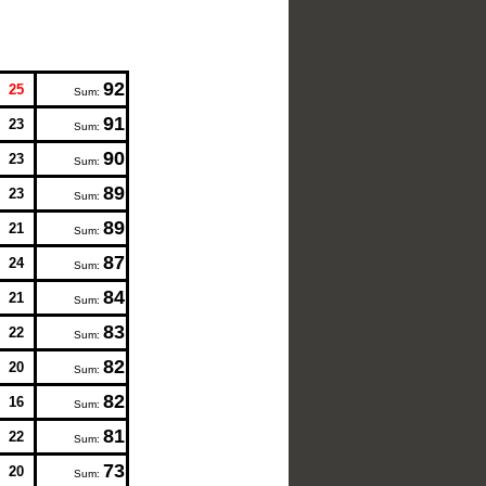
92
25
Sum:
91
23
Sum:
90
23
Sum:
89
23
Sum:
89
21
Sum:
87
24
Sum:
84
21
Sum:
83
22
Sum:
82
20
Sum:
82
16
Sum:
81
22
Sum:
73
20
Sum: