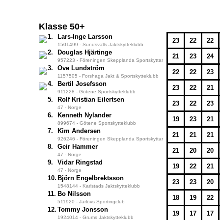
Klasse 50+
1.
Lars-Inge Larsson
23
22
22
1501499 - Sundsvalls Jaktskytteklubb
2.
Douglas Hjärtinge
21
23
24
957223 - Föreningen Skepplanda Sportskyttar
3.
Ove Lundström
22
22
23
1157505 - Forshaga Jakt & Sportskytteklubb
4.
Bertil Josefsson
23
22
21
911228 - Götene Sportskytteklubb
5.
Rolf Kristian Eilertsen
23
22
23
47 - Norge
6.
Kenneth Nylander
19
23
21
899674 - Götene Sportskytteklubb
7.
Kim Andersen
21
21
21
926246 - Föreningen Skepplanda Sportskyttar
8.
Geir Hammer
21
20
20
47 - Norge
9.
Vidar Ringstad
19
22
21
47 - Norge
10.
Björn Engelbrektsson
23
23
20
1548144 - Karlstads Jaktskytteklubb
11.
Bo Nilsson
18
19
22
511920 - Järlövs Sportingclub
12.
Tommy Jonsson
19
17
17
1924014 - Grums Jaktskytteklubb