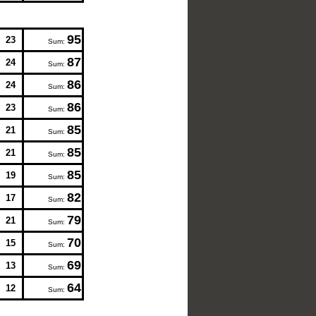
95
23
Sum:
87
24
Sum:
86
24
Sum:
86
23
Sum:
85
21
Sum:
85
21
Sum:
85
19
Sum:
82
17
Sum:
79
21
Sum:
70
15
Sum:
69
13
Sum:
64
12
Sum: