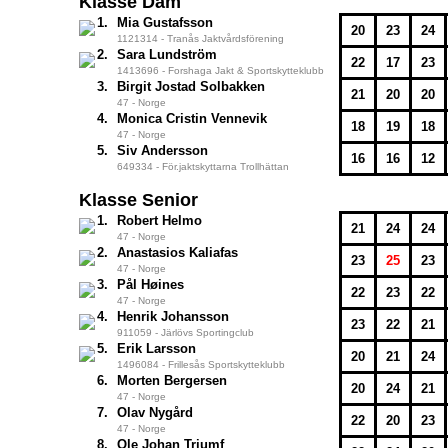
Klasse Dam
1.
Mia Gustafsson
20
23
24
1121314 - Tranås Jaktvårdsförening
2.
Sara Lundström
22
17
23
1413696 - Forshaga Jakt & Sportskytteklubb
3.
Birgit Jostad Solbakken
21
20
20
47 - Norge
4.
Monica Cristin Vennevik
18
19
18
47 - Norge
5.
Siv Andersson
16
16
12
649334 - För.jaktskyttarna Trollhättan
Klasse Senior
1.
Robert Helmo
21
24
24
47 - Norge
2.
Anastasios Kaliafas
23
25
23
47 - Norge
3.
Pål Høines
22
23
22
47 - Norge
4.
Henrik Johansson
23
22
21
911059 - Järlövs Sportingclub
5.
Erik Larsson
20
21
24
1496084 - Frillesås Sportskytteklubb
6.
Morten Bergersen
20
24
21
47 - Norge
7.
Olav Nygård
22
20
23
47 - Norge
8.
Ole Johan Triumf