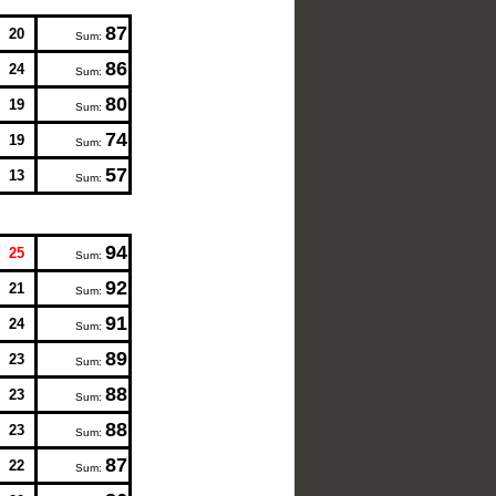
87
20
Sum:
86
24
Sum:
80
19
Sum:
74
19
Sum:
57
13
Sum:
94
25
Sum:
92
21
Sum:
91
24
Sum:
89
23
Sum:
88
23
Sum:
88
23
Sum:
87
22
Sum: