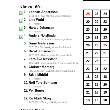
Klasse 60+
1.
Lennart Andersson
25
23
24
1436962 - Svenljunga Skytteförening
2.
Lise Wold
20
20
23
47 - Norge
3.
Harald Johansen
23
19
20
47 - Norge
4.
Anders Nordlinder
19
21
23
1501513 - Storumans Sportskytteklubb
5.
Sune Andersson
20
19
25
675185 - För.jaktskyttarna Trollhättan
6.
Bernt Johansson
21
22
21
1031303 - Björneborgs Jaktskytteklubb
7.
Lars-Åke Maxstadh
22
23
21
1153643 - Forshaga Jakt & Sportskytteklubb
8.
Christer Morberg
22
21
22
IID01038172 - Gyttorps Sportskytteklubb
9.
Ståle Midtlid
18
22
18
47 - Norge
10.
Rolf Tore Berntsen
22
13
20
47 - Norge
11.
Per Bunes
21
16
19
47 - Norge
12.
Karl-Erik Skog
19
13
20
2606330 - Torsby Jaktskytteklubb