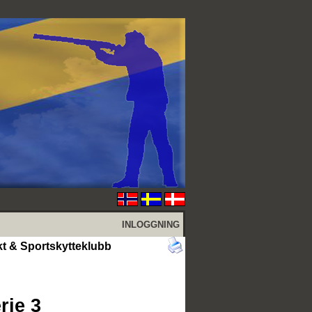
INLOGGNING
kt & Sportskytteklubb
rie 3