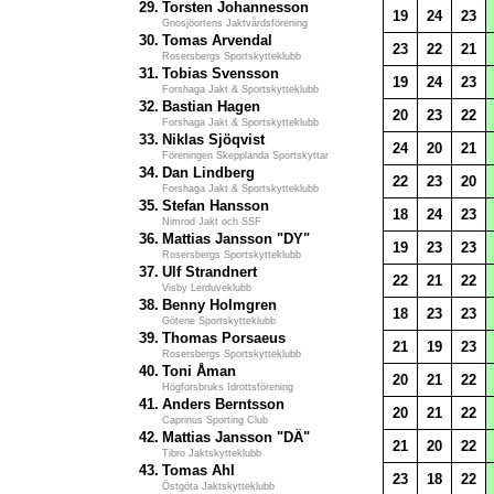
29.
Torsten Johannesson
19
24
23
Gnosjöortens Jaktvårdsförening
30.
Tomas Arvendal
23
22
21
Rosersbergs Sportskytteklubb
31.
Tobias Svensson
19
24
23
Forshaga Jakt & Sportskytteklubb
32.
Bastian Hagen
20
23
22
Forshaga Jakt & Sportskytteklubb
33.
Niklas Sjöqvist
24
20
21
Föreningen Skepplanda Sportskyttar
34.
Dan Lindberg
22
23
20
Forshaga Jakt & Sportskytteklubb
35.
Stefan Hansson
18
24
23
Nimrod Jakt och SSF
36.
Mattias Jansson "DY"
19
23
23
Rosersbergs Sportskytteklubb
37.
Ulf Strandnert
22
21
22
Visby Lerduveklubb
38.
Benny Holmgren
18
23
23
Götene Sportskytteklubb
39.
Thomas Porsaeus
21
19
23
Rosersbergs Sportskytteklubb
40.
Toni Åman
20
21
22
Högforsbruks Idrottsförening
41.
Anders Berntsson
20
21
22
Caprinus Sporting Club
42.
Mattias Jansson "DÄ"
21
20
22
Tibro Jaktskytteklubb
43.
Tomas Ahl
23
18
22
Östgöta Jaktskytteklubb