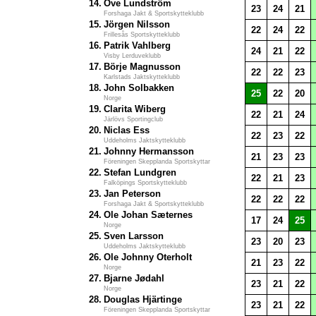
14.
Ove Lundström
23
24
21
Forshaga Jakt & Sportskytteklubb
15.
Jörgen Nilsson
22
24
22
Frillesås Sportskytteklubb
16.
Patrik Vahlberg
24
21
22
Visby Lerduveklubb
17.
Börje Magnusson
22
22
23
Karlstads Jaktskytteklubb
18.
John Solbakken
25
22
20
Norge
19.
Clarita Wiberg
22
21
24
Järlövs Sportingclub
20.
Niclas Ess
22
23
22
Uddeholms Jaktskytteklubb
21.
Johnny Hermansson
21
23
23
Föreningen Skepplanda Sportskyttar
22.
Stefan Lundgren
22
21
23
Falköpings Sportskytteklubb
23.
Jan Peterson
22
22
22
Forshaga Jakt & Sportskytteklubb
24.
Ole Johan Sæternes
17
24
25
Norge
25.
Sven Larsson
23
20
23
Uddeholms Jaktskytteklubb
26.
Ole Johnny Oterholt
21
23
22
Norge
27.
Bjarne Jødahl
23
21
22
Norge
28.
Douglas Hjärtinge
23
21
22
Föreningen Skepplanda Sportskyttar