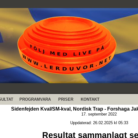
SULTAT
PROGRAMVARA
PRISER
KONTAKT
Sidenfejden Kval/SM-kval, Nordisk Trap - Forshaga Ja
17. september 2022
Uppdaterad: 26.02.2025 kl 05:33
Resultat sammanlagt se