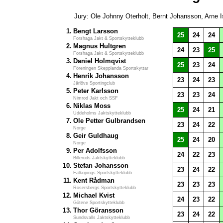
Jury: Ole Johnny Oterholt, Bernt Johansson, Arne 
1.
Bengt Larsson
25
24
24
Forshaga Jakt & Sportskytteklubb
2.
Magnus Hultgren
24
23
25
Forshaga Jakt & Sportskytteklubb
3.
Daniel Holmqvist
25
23
24
Föreningen Skepplanda Sportskyttar
4.
Henrik Johansson
23
24
23
Järlövs Sportingclub
5.
Peter Karlsson
23
23
24
Nimrod Jakt och SSF
6.
Niklas Moss
25
24
21
Uddeholms Jaktskytteklubb
7.
Ole Petter Gulbrandsen
23
24
22
Norge
8.
Geir Guldhaug
25
24
20
Norge
9.
Per Adolfsson
24
22
23
Billeruds Jaktskytteklubb
10.
Stefan Johansson
23
24
22
Falköpings Sportskytteklubb
11.
Kent Rådman
23
23
23
Rosersbergs Sportskytteklubb
12.
Michael Kvist
24
23
22
Götene Sportskytteklubb
13.
Thor Göransson
23
24
22
Sundsvalls Jaktskytteklubb