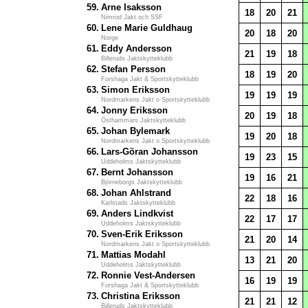
59.
Arne Isaksson
18
20
21
Nimrod Jakt och SSF
60.
Lene Marie Guldhaug
20
18
20
Norge
61.
Eddy Andersson
21
19
18
Billeruds Jaktskytteklubb
62.
Stefan Persson
18
19
20
Forshaga Jakt & Sportskytteklubb
63.
Simon Eriksson
19
19
19
Nordmarkens Jakt o Sportskytteklubb
64.
Jonny Eriksson
20
19
18
Östhammars Jaktskytteklubb
65.
Johan Bylemark
19
20
18
Nordmarkens Jakt o Sportskytteklubb
66.
Lars-Göran Johansson
19
23
15
Uddeholms Jaktskytteklubb
67.
Bernt Johansson
19
16
21
Björneborgs Jaktskytteklubb
68.
Johan Ahlstrand
22
18
16
Karlstads Jaktskytteklubb
69.
Anders Lindkvist
22
17
17
Uddeholms Jaktskytteklubb
70.
Sven-Erik Eriksson
21
20
14
Nordmarkens Jakt o Sportskytteklubb
71.
Mattias Modahl
13
21
20
Uddeholms Jaktskytteklubb
72.
Ronnie Vest-Andersen
16
19
19
Forshaga Jakt & Sportskytteklubb
73.
Christina Eriksson
21
21
12
Billeruds Jaktskytteklubb