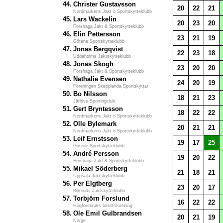
44.
Christer Gustavsson
20
22
21
Nordmarkens Jakt o Sportskytteklubb
45.
Lars Wackelin
20
23
20
Forshaga Jakt & Sportskytteklubb
46.
Elin Pettersson
23
21
19
Götene Sportskytteklubb
47.
Jonas Bergqvist
22
23
18
Uddeholms Jaktskytteklubb
48.
Jonas Skogh
23
20
20
Forshaga Jakt & Sportskytteklubb
49.
Nathalie Evensen
24
20
19
Föreningen Skepplanda Sportskyttar
50.
Bo Nilsson
18
21
23
Järlövs Sportingclub
51.
Gert Bryntesson
18
22
22
Nordmarkens Jakt o Sportskytteklubb
52.
Olle Bylemark
20
21
21
Nordmarkens Jakt o Sportskytteklubb
53.
Leif Ernstsson
19
17
25
Götene Sportskytteklubb
54.
André Persson
19
20
22
Forshaga Jakt & Sportskytteklubb
55.
Mikael Söderberg
21
18
21
Uppsala Jaktskytteklubb
56.
Per Elgtberg
23
20
17
Billeruds Jaktskytteklubb
57.
Torbjörn Forslund
16
22
22
Högforsbruks Idrottsförening
58.
Ole Emil Gulbrandsen
20
21
19
Norge