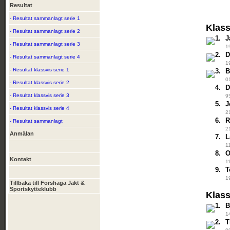
Resultat
- Resultat sammanlagt serie 1
Klas
- Resultat sammanlagt serie 2
1.
J
- Resultat sammanlagt serie 3
1
2.
D
- Resultat sammanlagt serie 4
1
- Resultat klassvis serie 1
3.
B
0
- Resultat klassvis serie 2
4.
D
- Resultat klassvis serie 3
9
5.
J
- Resultat klassvis serie 4
2
6.
R
- Resultat sammanlagt
2
Anmälan
7.
L
1
8.
O
Kontakt
1
9.
T
1
Tillbaka till Forshaga Jakt &
Sportskytteklubb
Klas
1.
B
1
2.
T