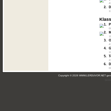
4
2.
D
1
Klass
1.
P
0
2.
M
1
3.
O
4
4.
G
1
5.
T
2
6.
D
0
Copyright © 2026 WWW.LERDUVOR.NET ge
(leir