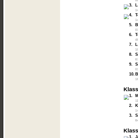
0
3.
L
1
4.
T
1
5.
B
0
6.
T
4
7.
L
1
8.
S
6
9.
S
0
10.
B
1
Klas
1.
M
1
2.
K
1
3.
S
6
Klass
1.
J