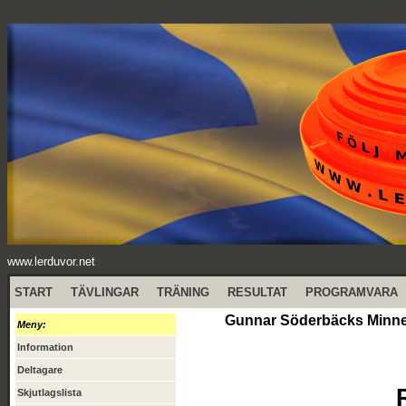
www.lerduvor.net
START
TÄVLINGAR
TRÄNING
RESULTAT
PROGRAMVARA
Gunnar Söderbäcks Minne (
Meny:
Information
Deltagare
Skjutlagslista