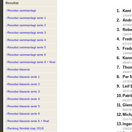
Resultat
1.
Kent
- Resultat sammanlagt
103497
- Resultat sammanlagt serie 1
2.
Andr
403605
- Resultat sammanlagt serie 2
3.
Robe
- Resultat sammanlagt serie 3
238343
4.
Fredr
- Resultat sammanlagt serie 4
821097
- Resultat sammanlagt serie 5
5.
Fred
194999
- Resultat sammanlagt serie 6
6.
Kenn
- Resultat sammanlagt serie 6 + final
899674
7.
Thom
- Resultat klassvis
499678
8.
Per 
- Resultat klassvis serie 1
197500
- Resultat klassvis serie 2
9.
Leif
103130
- Resultat klassvis serie 3
10.
Patr
- Resultat klassvis serie 4
642072
11.
Glen
- Resultat klassvis serie 5
960795
- Resultat klassvis serie 6
12.
Mich
111172
- Resultat klassvis serie 6 + final
13.
Inge
- Ranking Nordisk trap 2019
156330