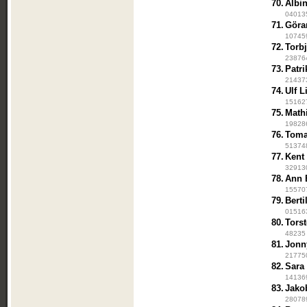
70.
Albi
040135
71.
Göra
107459
72.
Torb
238764
73.
Patr
214373
74.
Ulf L
151627
75.
Math
198286
76.
Toma
513748
77.
Kent
329130
78.
Ann 
155707
79.
Berti
015163
80.
Tors
48235 
81.
Jonn
217750
82.
Sara
141369
83.
Jako
280789