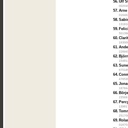
56.
Ulf S
002049
57.
Arne
016462
58.
Sabi
131816
59.
Felic
501396
60.
Clari
163008
61.
Ande
228945
62.
Björ
154814
63.
Sune
675185
64.
Conn
476539
65.
Jona
187844
66.
Börj
155691
67.
Perc
139817
68.
Tom
251708
69.
Rola
016704