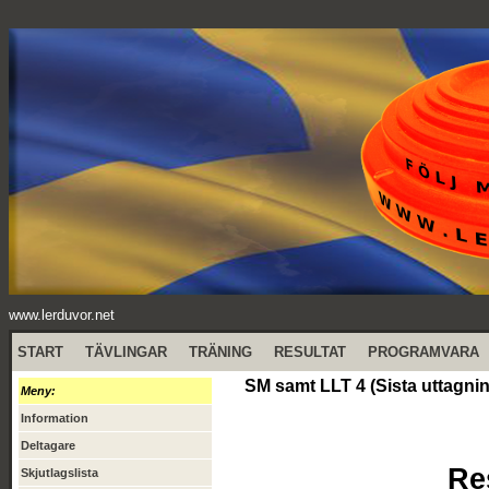
www.lerduvor.net
START
TÄVLINGAR
TRÄNING
RESULTAT
PROGRAMVARA
SM samt LLT 4 (Sista uttagnin
Meny:
Information
Deltagare
Re
Skjutlagslista