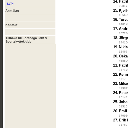
14.
Patr
- LLT4
008171
15.
Kjell
Anmälan
105699
16.
Torv
140123
Kontakt
17.
Andr
857280
18.
Jörg
Tillbaka till Forshaga Jakt &
Sportskytteklubb
144160
19.
Nikl
124678
20.
Oskar
468500
21.
Patr
017176
22.
Kenn
57170 
23.
Mika
819819
24.
Pete
251433
25.
Joha
015164
26.
Emil
170916
27.
Erik 
317627