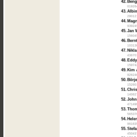
42.
Beng
019264
43.
Albi
290121
44.
Magn
939245
45.
Jan 
156045
46.
Bern
103130
47.
Nikl
436701
48.
Eddy
159742
49.
Kim 
926246
50.
Börj
152601
51.
Chri
140627
52.
John
471499
53.
Thom
565376
54.
Hele
961635
55.
Stef
450437