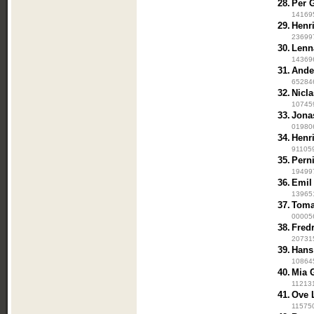
28.
Per 
141695
29.
Henr
236997
30.
Lenn
143696
31.
Ande
652846
32.
Nicl
107459
33.
Jona
019806
34.
Henr
911059
35.
Pern
194997
36.
Emil
139651
37.
Toma
000056
38.
Fred
207315
39.
Hans
108645
40.
Mia 
112131
41.
Ove 
115750