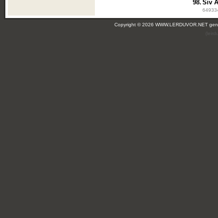
98.
Siv 
649334
Copyright © 2026 WWW.LERDUVOR.NET ge
(leir