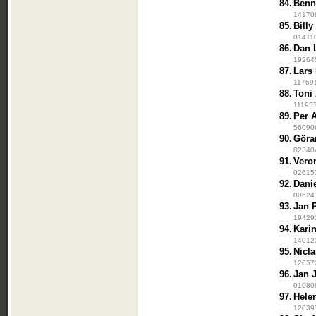
84.
Benn
141709
85.
Billy
014110
86.
Dan 
192645
87.
Lars
117691
88.
Toni
111957
89.
Per 
560906
90.
Göra
823404
91.
Vero
026153
92.
Dani
006247
93.
Jan 
194291
94.
Kari
140123
95.
Nicl
126572
96.
Jan 
010808
97.
Hele
120397