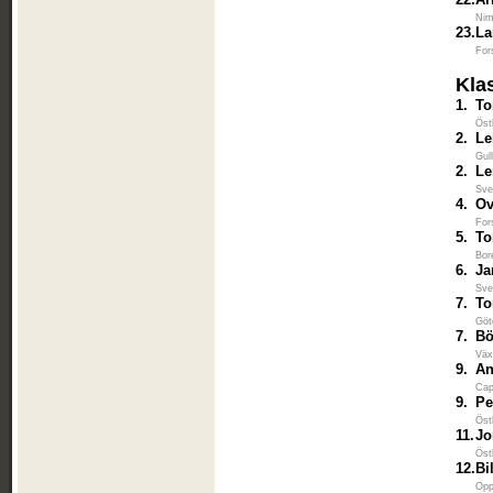
Nim
23.
La
For
Kla
1.
To
Öst
2.
Le
Gul
2.
Le
Sve
4.
Ov
For
5.
To
Bor
6.
Ja
Sve
7.
To
Göt
7.
Bö
Väx
9.
An
Cap
9.
Pe
Öst
11.
Jo
Öst
12.
Bi
Opp