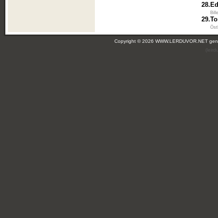
28.
Ed
Bil
29.
T
Öst
Copyright © 2026 WWW.LERDUVOR.NET ge
(leir