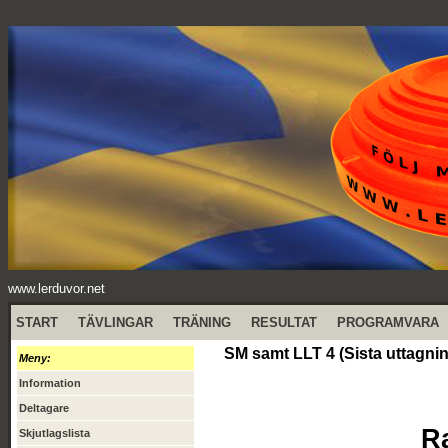
www.lerduvor.net
START
TÄVLINGAR
TRÄNING
RESULTAT
PROGRAMVARA
SM samt LLT 4 (Sista uttagnin
Meny:
Information
Deltagare
R
Skjutlagslista