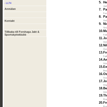
5.
He
- LLT4
Jär
Anmälan
7.
Pa
For
8.
Pa
Kontakt
Vis
9.
Ni
Str
10.
Ma
Tillbaka till Forshaga Jakt &
Sportskytteklubb
Fri
11.
Jo
Gis
12.
Ni
Öst
13.
Fr
Fal
14.
An
Göt
15.
Em
Ber
16.
Os
Sve
17.
Jo
Hög
18.
Be
Göt
19.
Th
Ros
20.
Fr
Ros