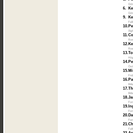
Göt
6.
Ke
Göt
9.
Ke
Fal
10.
Pe
Älg
11.
Co
Rom
12.
Ke
Ros
13.
To
Hög
14.
Pe
Öst
15.
Mi
Fri
16.
Pa
Bil
17.
Th
Bil
18.
Ja
For
19.
In
For
20.
Da
For
21.
Ch
Fal
22.
Ar