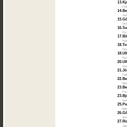
13.
Kj
Fri
14.
Be
Gno
15.
Gö
Str
16.
Su
För
17.
Bö
Kar
18.
To
Gno
18.
Ul
Rom
20.
Ul
Vis
21.
Jö
Fal
22.
Be
Bjö
23.
Be
For
23.
Bj
Kar
25.
Pe
Bil
26.
Gö
Nor
27.
Ro
Jak