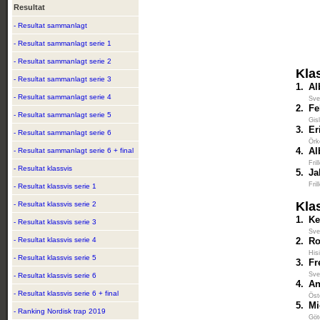
Resultat
- Resultat sammanlagt
- Resultat sammanlagt serie 1
- Resultat sammanlagt serie 2
Kla
- Resultat sammanlagt serie 3
1.
Al
- Resultat sammanlagt serie 4
Sve
2.
Fe
- Resultat sammanlagt serie 5
Gis
3.
Er
- Resultat sammanlagt serie 6
Örk
4.
Al
- Resultat sammanlagt serie 6 + final
Fri
- Resultat klassvis
5.
Ja
Fri
- Resultat klassvis serie 1
Kla
- Resultat klassvis serie 2
1.
Ke
- Resultat klassvis serie 3
Sve
- Resultat klassvis serie 4
2.
Ro
His
- Resultat klassvis serie 5
3.
Fr
Sve
- Resultat klassvis serie 6
4.
An
- Resultat klassvis serie 6 + final
Öst
5.
Mi
- Ranking Nordisk trap 2019
Göt