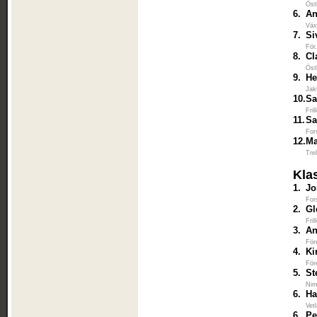
Öst
6.
An
Väx
7.
Si
För
8.
Cl
Öst
9.
He
Jak
10.
Sa
Fri
11.
Sa
For
12.
Ma
Tre
Kla
1.
Jo
For
2.
Gl
Fri
3.
An
För
4.
Ki
För
5.
St
Nim
6.
Ha
Vet
6.
Pe