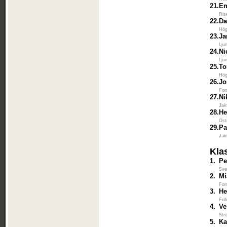
21.
Em
Ris
22.
Da
Hög
23.
Ja
Lju
24.
Ni
Lju
25.
To
Hög
26.
Jo
For
27.
Ni
Jak
28.
He
Öst
29.
Pa
Jak
Kla
1.
Pe
Sve
2.
Mi
For
3.
He
Fri
4.
Ve
Str
5.
Ka