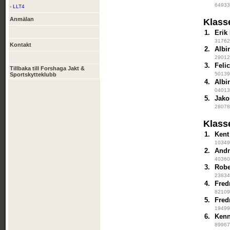
649334
- LLT4
Anmälan
Klass
1.
Erik
317627
Kontakt
2.
Albi
290121
3.
Feli
Tillbaka till Forshaga Jakt &
501396
Sportskytteklubb
4.
Albi
040135
5.
Jako
280789
Klass
1.
Kent
103497
2.
Andr
403605
3.
Robe
238343
4.
Fred
821097
5.
Fred
194999
6.
Kenn
899674