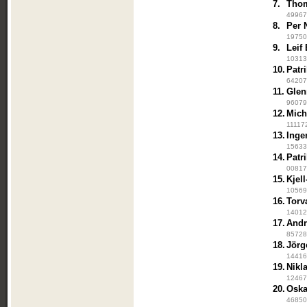
7.
Thom
499678
8.
Per 
197500
9.
Leif
103130
10.
Patr
64207
11.
Glen
960795
12.
Mich
111172
13.
Inge
156330
14.
Patr
008171
15.
Kjel
105699
16.
Torv
14012
17.
Andr
857280
18.
Jörg
144160
19.
Nikl
124678
20.
Oskar
468500