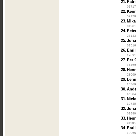
21.
Patr
017176
22.
Kenn
57170 
23.
Mika
819819
24.
Pete
25143
25.
Joha
015164
26.
Emil
170916
27.
Per 
141695
28.
Henr
236997
29.
Lenn
143696
30.
Ande
652846
31.
Nicl
107459
32.
Jona
019806
33.
Henr
911059
34.
Emil
13965