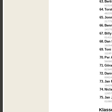
63.
Berti
015163
64.
Tors
48235 
65.
Jonn
21775
66.
Benn
14170
67.
Billy
01411
68.
Dan 
192645
69.
Toni
111957
70.
Per 
560906
71.
Göra
823404
72.
Dani
006247
73.
Jan 
194291
74.
Nicl
126572
75.
Jan 
010808
Klass