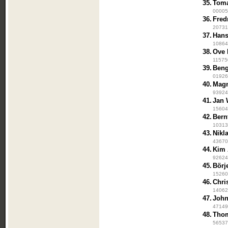
35.
Toma
000056
36.
Fred
207315
37.
Hans
108645
38.
Ove 
115750
39.
Beng
019264
40.
Magn
939245
41.
Jan 
156045
42.
Bern
103130
43.
Nikl
436701
44.
Kim 
926246
45.
Börj
152601
46.
Chri
140627
47.
John
471499
48.
Thom
565376