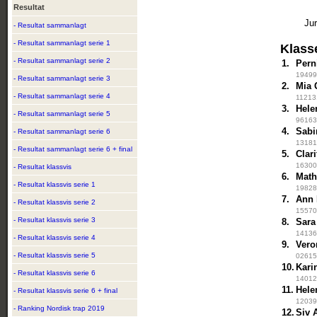
Resultat
Jur
- Resultat sammanlagt
- Resultat sammanlagt serie 1
Klass
- Resultat sammanlagt serie 2
1.
Pern
194997
- Resultat sammanlagt serie 3
2.
Mia 
- Resultat sammanlagt serie 4
112131
3.
Hele
- Resultat sammanlagt serie 5
961635
4.
Sabi
- Resultat sammanlagt serie 6
131816
- Resultat sammanlagt serie 6 + final
5.
Clar
16300
- Resultat klassvis
6.
Math
- Resultat klassvis serie 1
198286
7.
Ann 
- Resultat klassvis serie 2
155707
- Resultat klassvis serie 3
8.
Sara
141369
- Resultat klassvis serie 4
9.
Vero
- Resultat klassvis serie 5
026153
10.
Kari
- Resultat klassvis serie 6
14012
11.
Hele
- Resultat klassvis serie 6 + final
120397
- Ranking Nordisk trap 2019
12.
Siv 