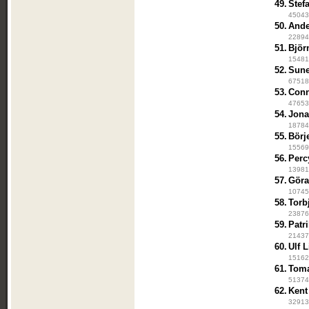
49.
Stef
45043
50.
Ande
228945
51.
Björ
154814
52.
Sune
675185
53.
Conn
476539
54.
Jona
187844
55.
Börj
155691
56.
Perc
13981
57.
Göra
107459
58.
Torb
238764
59.
Patr
214373
60.
Ulf L
151627
61.
Toma
513748
62.
Ken
329130