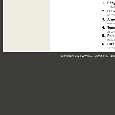
1.
Eddy
159742
2.
Ulf 
00204
3.
Arne
01646
4.
Tom
25170
5.
Rola
016704
6.
Lars
117691
Copyright © 2026 WWW.LERDUVOR.NET ge
(leir