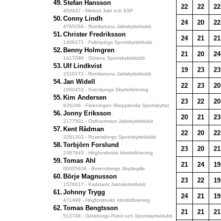
49.
Stefan Hansson
22
22
22
450437 - Nimrod Jakt och SSF
50.
Conny Lindh
24
20
22
4765394 - Romfartuna Jaktskytteklubb
51.
Christer Fredriksson
24
21
21
1406271 - Falköpings Sportskytteklubb
52.
Benny Holmgren
21
20
24
1417096 - Götene Sportskytteklubb
53.
Ulf Lindkvist
19
23
23
1516273 - Romfartuna Jaktskytteklubb
54.
Jan Widell
22
23
20
1560453 - Svenljunga Skytteförening
55.
Kim Andersen
23
22
20
926246 - Föreningen Skepplanda Sportskyttar
56.
Jonny Eriksson
20
21
23
2177501 - Östhammars Jaktskytteklubb
57.
Kent Rådman
22
20
22
3291302 - Rosersbergs Sportskytteklubb
58.
Torbjörn Forslund
23
20
21
2387643 - Högforsbruks Idrottsförening
59.
Tomas Ahl
21
24
19
00005636 - Borensbergs Skyttegille
60.
Börje Magnusson
23
22
19
1526017 - Karlstads Jaktskytteklubb
61.
Johnny Trygg
24
21
19
471499 - Högforsbruks Idrottsförening
62.
Tomas Bengtsson
21
21
21
513748 - Göteborgs Pistol och Sportskytteklubb