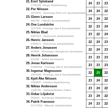
21.
Emil Sjöstrand
24
23
23
1709168 - Berga Skytteförening
22.
Per Nilsson
24
24
22
1975005 - Göteborgs Pistol och Sportskytteklubb
23.
Glenn Larsson
24
24
22
960795 - Frillesås Sportskytteklubb
24.
Ove Lundström
22
23
24
1157505 - Forshaga Jakt & Sportskytteklubb
25.
Niklas Blad
23
22
24
4367013 - Östersunds Jaktskytteklubb
26.
Henric Jansson
22
24
23
2369971 - Östersunds Jaktskytteklubb
27.
Anders Jonasson
22
24
23
652846 - Föreningen Skepplanda Sportskyttar
28.
Henrik Johansson
23
23
23
911059 - Järlövs Sportingclub
29.
Jonas Karlsson
23
23
23
01980694 - Forshaga Jakt & Sportskytteklubb
30.
Ingemar Magnusson
22
25
22
1563308 - Forshaga Jakt & Sportskytteklubb
31.
Kjell-Åke Nilsson
23
24
22
1056995 - Fridafors Skytteförening
32.
Niklas Andersson
23
24
22
1246785 - Jaktskytteklubben Falken
33.
Oskar Liljekvist
23
24
22
468500 - Svenljunga Skytteförening
34.
Patrik Fransson
24
23
22
01717616 - Billeruds Jaktskytteklubb