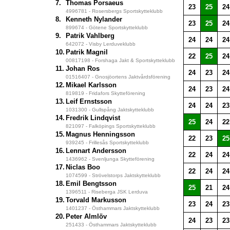
7.
Thomas Porsaeus
23
25
24
4996781 - Rosersbergs Sportskytteklubb
8.
Kenneth Nylander
23
25
24
899674 - Götene Sportskytteklubb
9.
Patrik Vahlberg
24
24
24
642072 - Visby Lerduveklubb
10.
Patrik Magnil
22
25
24
00817198 - Forshaga Jakt & Sportskytteklubb
11.
Johan Ros
24
23
24
01516407 - Gnosjöortens Jaktvårdsförening
12.
Mikael Karlsson
24
23
24
819819 - Fridafors Skytteförening
13.
Leif Ernstsson
24
24
23
1031300 - Gullspång Jaktskytteklubb
14.
Fredrik Lindqvist
25
24
22
821097 - Falköpings Sportskytteklubb
15.
Magnus Henningsson
22
23
25
939245 - Frillesås Sportskytteklubb
16.
Lennart Andersson
22
24
24
1436962 - Svenljunga Skytteförening
17.
Niclas Boo
22
24
24
1074599 - Strövelstorps Jaktskytteklubb
18.
Emil Bengtsson
25
21
24
1396511 - Riseberga JSK Lerduva
19.
Torvald Markusson
23
24
23
1401237 - Östhammars Jaktskytteklubb
20.
Peter Almlöv
24
23
23
251433 - Östhammars Jaktskytteklubb