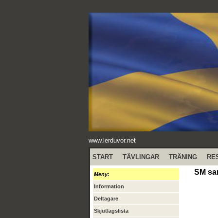
www.lerduvor.net
START
TÄVLINGAR
TRÄNING
RE
SM sam
Meny:
Information
Deltagare
Skjutlagslista