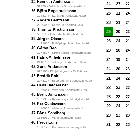
35.
Kenneth Andersson
24
23
22
57170 - Falköpings Sportskytteklubb
36.
Björn Engelbrektsson
23
21
24
1548144 - Karlstads Jaktskytteklubb
37.
Anders Berntsson
23
21
24
2289453 - Caprinus Sporting Club
38.
Thomas Kristiansson
25
20
23
565376 - Billeruds Jaktskytteklubb
39.
Jörgen Olsson
23
24
21
1441600 - Falköpings Sportskytteklubb
40.
Göran Boo
23
20
24
1074597 - Strövelstorps Jaktskytteklubb
41.
Patrik Vilhelmsson
24
19
24
2143737 - Jaktskytteklubben Falken
42.
Sune Andersson
24
20
23
675185 - För.jaktskyttarna Trollhättan
43.
Fredrik Pohl
21
24
22
2073157 - Rosersbergs Sportskytteklubb
44.
Hans Bergersäter
22
23
22
1086454 - Vetlanda Sportskytteklubb
45.
Bernt Johansson
23
22
22
1031303 - Björneborgs Jaktskytteklubb
46.
Per Gustavsson
22
24
21
1416950 - Älghults Jaktskytteklubb
47.
Börje Sandberg
20
23
23
1556910 - Växjö Jaktskytteklubb
48.
Percy Edin
21
22
23
1398175 - Östhammars Jaktskytteklubb