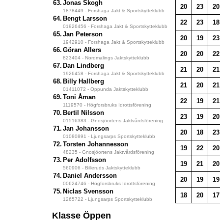
63.
Jonas Skogh
20
23
20
1878449 - Forshaga Jakt & Sportskytteklubb
64.
Bengt Larsson
22
23
18
01926456 - Forshaga Jakt & Sportskytteklubb
65.
Jan Peterson
20
19
23
1942910 - Forshaga Jakt & Sportskytteklubb
66.
Göran Allers
20
20
22
823404 - Nordmalings Jaktskytteklubb
67.
Dan Lindberg
21
20
21
1926458 - Forshaga Jakt & Sportskytteklubb
68.
Billy Hallberg
21
20
21
01411072 - Oppunda Jaktskytteklubb
69.
Toni Åman
22
19
21
1119570 - Högforsbruks Idrottsförening
70.
Bertil Nilsson
23
19
20
01516383 - Gnosjöortens Jaktvårdsförening
71.
Jan Johansson
20
18
23
01080891 - Ljungsarps Sportskytteklubb
72.
Torsten Johannesson
19
22
20
48235 - Gnosjöortens Jaktvårdsförening
73.
Per Adolfsson
19
21
20
560906 - Billeruds Jaktskytteklubb
74.
Daniel Andersson
20
19
19
00624746 - Högforsbruks Idrottsförening
75.
Niclas Svensson
18
20
17
1265722 - Ljungsarps Sportskytteklubb
Klasse Öppen