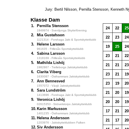
Jury: Bertil Nilsson, Pernilla Stensson, Kenneth N
Klasse Dam
1.
Pernilla Stensson
24
22
25
1949974 - Svenljunga Skytteförening
2.
Mia Gustafsson
22
23
24
1121314 - Forshaga Jakt & Sportskytteklubb
3.
Helene Larsson
19
25
24
961635 - Frillesås Sportskytteklubb
4.
Sabina Larsson
23
21
22
1318169 - Frillesås Sportskytteklubb
5.
Mathilda Lishöj
21
21
23
1982867 - Trelleborgs Jaktskytteklubb
6.
Clarita Viberg
23
21
19
1630087 - Östhammars Jaktskytteklubb
7.
Ann Bennesved
23
19
20
1557072 - Växjö Jaktskytteklubb
8.
Sara Lundström
21
20
19
1413696 - Forshaga Jakt & Sportskytteklubb
9.
Veronica Lishöj
20
20
19
02615353 - Strövelstorps Jaktskytteklubb
10.
Karin Markusson
17
21
20
1401235 - Östhammars Jaktskytteklubb
11.
Helena Andersson
21
17
20
1203976 - Jaktskytteklubben Falken
12.
Siv Andersson