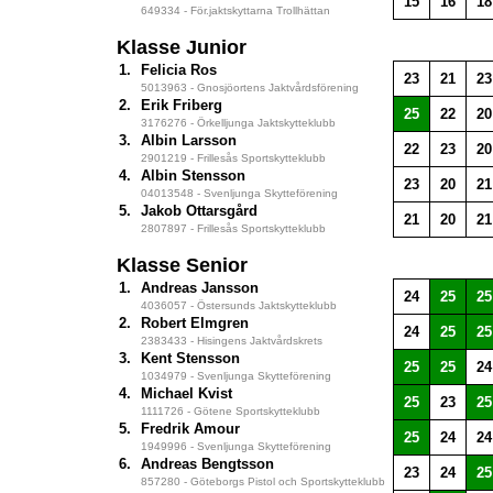
15
16
18
649334 - För.jaktskyttarna Trollhättan
Klasse Junior
1.
Felicia Ros
23
21
23
5013963 - Gnosjöortens Jaktvårdsförening
2.
Erik Friberg
25
22
20
3176276 - Örkelljunga Jaktskytteklubb
3.
Albin Larsson
22
23
20
2901219 - Frillesås Sportskytteklubb
4.
Albin Stensson
23
20
21
04013548 - Svenljunga Skytteförening
5.
Jakob Ottarsgård
21
20
21
2807897 - Frillesås Sportskytteklubb
Klasse Senior
1.
Andreas Jansson
24
25
25
4036057 - Östersunds Jaktskytteklubb
2.
Robert Elmgren
24
25
25
2383433 - Hisingens Jaktvårdskrets
3.
Kent Stensson
25
25
24
1034979 - Svenljunga Skytteförening
4.
Michael Kvist
25
23
25
1111726 - Götene Sportskytteklubb
5.
Fredrik Amour
25
24
24
1949996 - Svenljunga Skytteförening
6.
Andreas Bengtsson
23
24
25
857280 - Göteborgs Pistol och Sportskytteklubb