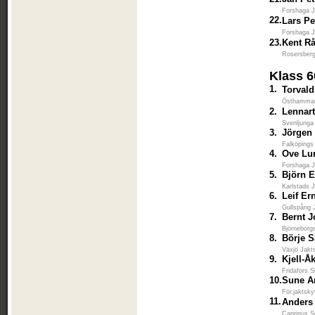
Forshaga J
22.
Lars P
Forshaga J
23.
Kent R
Rosersberg
Klass 
1.
Torval
Östhammar
2.
Lennar
Svenljunga
3.
Jörgen
Falköpings
4.
Ove Lu
Forshaga J
5.
Björn 
Karlstads 
6.
Leif Er
Gullspång 
7.
Bernt 
Björneborg
8.
Börje 
Växjö Jakt
9.
Kjell-Å
Fridafors S
10.
Sune A
För.jaktsky
11.
Anders
Caprinus S