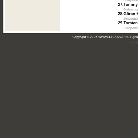
Gnosjöorte
27.
Tommy
Östhammar
28.
Göran 
Strövelsto
29.
Torste
Gnosjöorte
Copyright © 2026 WWW.LERDUVOR.NET ge
(leir