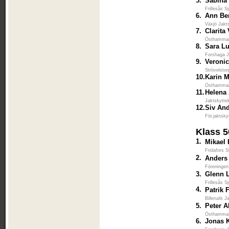
5.
Sabina
Frillesås S
6.
Ann Be
Växjö Jakt
7.
Clarita
Östhammar
8.
Sara L
Forshaga J
9.
Veronic
Strövelsto
10.
Karin 
Östhammar
11.
Helena
Jaktskytte
12.
Siv An
För.jaktsky
Klass 
1.
Mikael 
Fridafors S
2.
Anders
Föreningen
3.
Glenn 
Frillesås S
4.
Patrik 
Billeruds J
5.
Peter A
Östhammar
6.
Jonas 