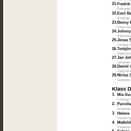
21.
Fredrik
Falköpings
22.
Emil B
Riseberga 
23.
Benny 
Götene Spo
24.
Johnny
Högforsbruk
25.
Jonas 
Forshaga J
26.
Torbjör
Högforsbruk
27.
Jan Jo
Ljungsarps
28.
Daniel
Högforsbruk
29.
Niclas
Ljungsarps
Klass 
1.
Mia Gu
Forshaga J
2.
Pernill
Svenljunga
3.
Helene
Frillesås S
4.
Mathild
Trelleborgs