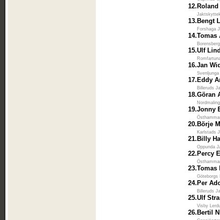
12.
Roland
Jaktskytte
13.
Bengt 
Forshaga J
14.
Tomas 
Borensbergs
15.
Ulf Lin
Romfartuna
16.
Jan Wid
Svenljunga
17.
Eddy A
Billeruds J
18.
Göran A
Nordmaling
19.
Jonny 
Östhammar
20.
Börje 
Karlstads 
21.
Billy H
Oppunda Ja
22.
Percy 
Östhammar
23.
Tomas 
Göteborgs 
24.
Per Ad
Billeruds J
25.
Ulf Str
Visby Lerd
26.
Bertil 