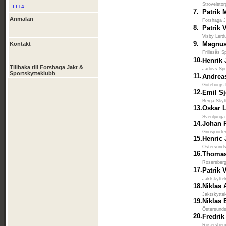
Strövelsto
- LLT4
7.
Patrik 
Anmälan
Forshaga J
8.
Patrik 
Visby Lerd
9.
Magnus
Kontakt
Frillesås S
10.
Henrik
Tillbaka till Forshaga Jakt &
Järlövs Spo
Sportskytteklubb
11.
Andrea
Göteborgs 
12.
Emil Sj
Berga Skyt
13.
Oskar L
Svenljunga
14.
Johan 
Gnosjöorte
15.
Henric
Östersunds
16.
Thomas
Rosersberg
17.
Patrik 
Jaktskytte
18.
Niklas
Jaktskytte
19.
Niklas 
Östersunds
20.
Fredrik
Rosersberg