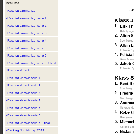
Resultat
Jur
- Resultat sammanlagt
- Resultat sammanlagt serie 1
Klass J
1.
- Resultat sammanlagt serie 2
Erik Fr
Örkelljunga
- Resultat sammanlagt serie 3
2.
Albin 
- Resultat sammanlagt serie 4
Svenljunga
3.
Albin L
- Resultat sammanlagt serie 5
Frillesås S
4.
Felicia
- Resultat sammanlagt serie 6
Gnosjöorte
- Resultat sammanlagt serie 6 + final
5.
Jakob O
Frillesås S
- Resultat klassvis
Klass S
- Resultat klassvis serie 1
1.
Kent S
- Resultat klassvis serie 2
Svenljunga
2.
Fredri
- Resultat klassvis serie 3
Svenljunga
- Resultat klassvis serie 4
3.
Andrea
- Resultat klassvis serie 5
Östersunds
4.
Robert
- Resultat klassvis serie 6
Hisingens 
5.
Michael
- Resultat klassvis serie 6 + final
Götene Spo
- Ranking Nordisk trap 2019
6.
Niclas 