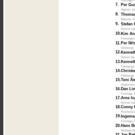
Forshaga J
7.
Per Gu
Älghults Ja
8.
Thomas
Billeruds J
9.
Stefan
Nimrod Ja
10.
Kim An
Föreningen
11.
Per Nil
Göteborgs 
12.
Kennet
Götene Spo
13.
Kennet
Falköpings
14.
Christe
Falköpings
15.
Toni Å
Högforsbruk
16.
Dan Li
Forshaga J
17.
Arne I
Nimrod Ja
18.
Conny 
Romfartuna
19.
Ingema
Forshaga J
20.
Hans Be
Vetlanda S
21.
Jan Pe